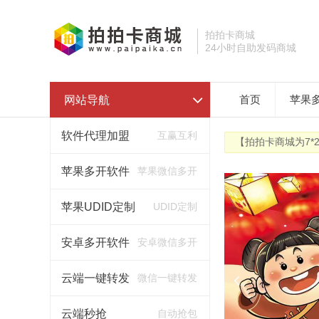
拍拍卡商城
24小时自助发码商城
网站导航
首页
苹果
软件代理加盟
互赢互利
【拍拍卡商城为7*
苹果多开软件
苹果微信多开
苹果UDID定制
UDID定制
安卓多开软件
安卓微信多开
云端一键转发
微信一键转发
云端秒抢
自动抢包