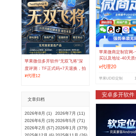
苹果微商定制官网-
买以及地址-40天质
苹果微信多开软件“无双飞将”深
换
代理20
¥
度评测：TF正式码+7天退换，拍
拍卡激活码商城正品保障
¥
代理12
苹果UDID定制
安卓多开软件
文章归档
2026年8月 (1)
2026年7月 (11)
2026年6月 (19)
2026年5月 (71)
2026年2月 (57)
2026年1月 (379)
2025年12月 (6)
2025年11月 (26)