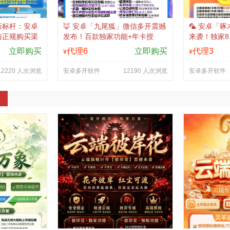
新标杆：安卓
🦊 安卓「九尾狐」微信多开震撼
🦜 安卓「
与正规购买渠
发布！百款独家功能+年卡授
来袭！独家8.
权，私域江湖的终极利器！
功能，年卡
立即购买
代理6
立即购买
代理3
¥
¥
12220 人次浏览
安卓多开软件
12190 人次浏览
安卓多开软件