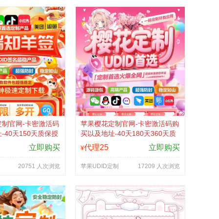
制官网-卡密激活码
苹果樱花定制官网-卡密激活码购
-40天150天质保授
买以及地址-40天180天360天质
保授权-不退换
立即购买
代理25
立即购买
¥
20751 人次浏览
苹果UDID定制
17209 人次浏览