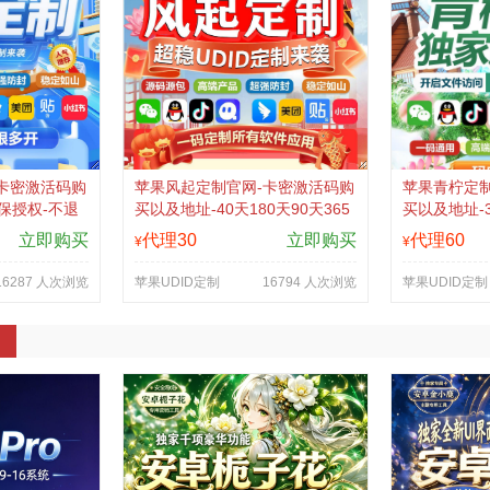
卡密激活码购
苹果风起定制官网-卡密激活码购
苹果青柠定制
保授权-不退
买以及地址-40天180天90天365
买以及地址-
天质保授权-不退换
立即购买
代理30
立即购买
代理60
¥
¥
16287 人次浏览
苹果UDID定制
16794 人次浏览
苹果UDID定制