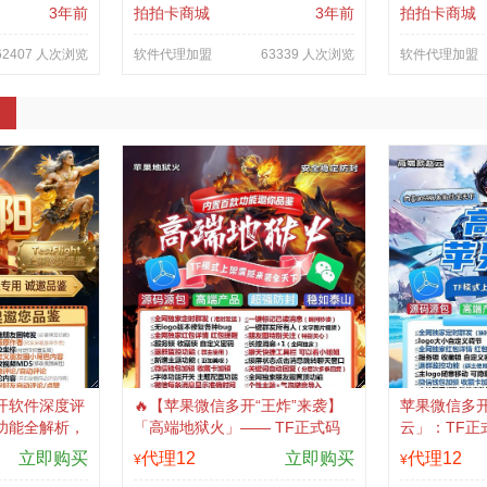
3年前
拍拍卡商城
3年前
拍拍卡商城
62407 人次浏览
软件代理加盟
63339 人次浏览
软件代理加盟
开软件深度评
🔥【苹果微信多开“王炸”来袭】
苹果微信多
包功能全解析，
「高端地狱火」—— TF正式码
云」：TF正式
版上架，激活认准
+斗战神8073包，7天退换，安全
包，7天退
立即购买
代理12
立即购买
代理12
¥
¥
防封，多开自由触手可及！
商城