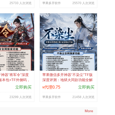
25733 人次浏览
苹果多开软件
25570 人次浏览
神器“将军令”深度
苹果微信多开神器“不染尘”TF版
3版本包+TF外侧码，
深度评测：地狱火同款功能全解
备稳定利器
析，认准拍拍卡激活码商城正版
立即购买
代理0.75
立即购买
¥
直购
23299 人次浏览
苹果多开软件
21458 人次浏览
More