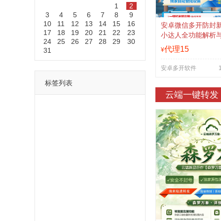
1
2
3
4
5
6
7
8
9
10
11
12
13
14
15
16
安卓微信多开防封
17
18
19
20
21
22
23
小达人全功能解析
24
25
26
27
28
29
30
道
代理15
31
¥
安卓多开软件
标签列表
云端一键转发
功能
一键
转发
用户
多开
苹果
软件
云端
红包
可以
朋友
安卓
自动
苹果微信一键转发软件
激活
苹果微信多开软件
视频
我们
营销
mp
独家
内容
苹果TF微信多开
账号
如何
支持
玩法
使用
nbsp
活动码