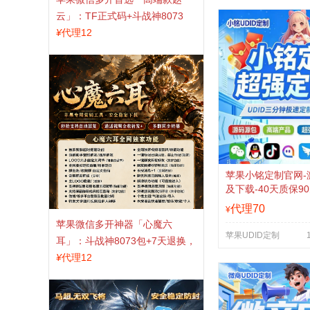
云」：TF正式码+斗战神8073
包，7天退换认准拍拍卡激活码
¥
代理12
商城
苹果小铭定制官网-
及下载-40天质保9
质保330天质保-不
代理70
¥
苹果微信多开神器「心魔六
苹果UDID定制
耳」：斗战神8073包+7天退换，
认准拍拍卡激活码商城
¥
代理12