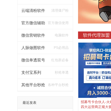
云端清粉软件
清理僵尸粉
官方微信辅助
官方微信使用
软件代理加盟
微信营销软件
电脑软件
人脉做图软件
PS必用品
微信单透双号
红包群必备
支付宝系列
秒抢单透
其他平台秒抢
各种平台秒抢
招募号卡合伙人-火爆
最近发表
四大运营商正规大套