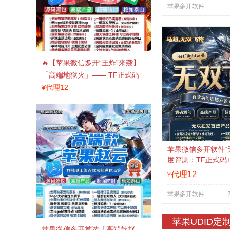
苹果多开软件
🔥【苹果微信多开“王炸”来袭】
「高端地狱火」—— TF正式码
+斗战神8073包，7天退换，安全
¥
代理12
防封，多开自由触手可及！
苹果微信多开软件“
度评测：TF正式码
拍卡激活码商城正
代理12
¥
苹果多开软件
苹果UDID定
苹果微信多开首选「高端款赵