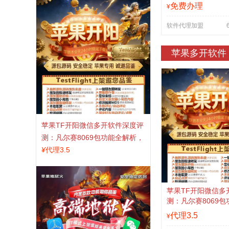
0-30000
免费办理
¥
软件代理加盟
苹果多开软件
苹果TF开阳微信多开软件深度评
测：凡尔赛8069包功能全解析，
TestFlight稳定版上架，激活认准
¥
代理3.5
拍拍卡商城
苹果TF开阳微信多
测：凡尔赛8069
TestFlight稳定
代理3.5
¥
拍拍卡商城