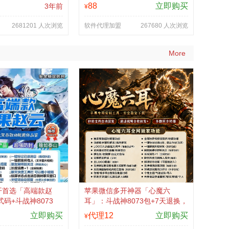
88
立即购买
3年前
¥
2681201 人次浏览
软件代理加盟
267680 人次浏览
More
开首选「高端款赵
苹果微信多开神器「心魔六
码+斗战神8073
耳」：斗战神8073包+7天退换，
换认准拍拍卡激活码
认准拍拍卡激活码商城
立即购买
代理12
立即购买
¥