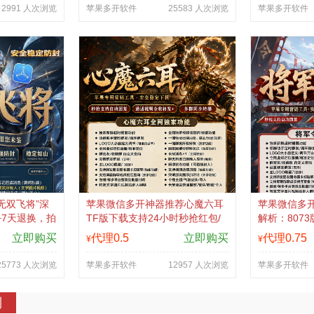
2991 人次浏览
苹果多开软件
25583 人次浏览
苹果多开软件
无双飞将”深
苹果微信多开神器推荐心魔六耳
苹果微信多开
+7天退换，拍
TF版下载支持24小时秒抢红包/
解析：807
品保障
防撤回
微商营销必
立即购买
代理0.5
立即购买
代理0.75
¥
¥
25773 人次浏览
苹果多开软件
12957 人次浏览
苹果多开软件
制