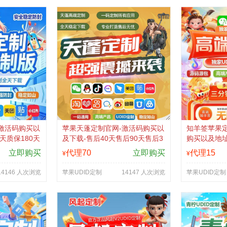
激活码购买以
苹果天蓬定制官网-激活码购买以
知羊签苹果定
0天质保180天
及下载-售后40天售后90天售后3
购买以及地址
退换
30天-不退换
权-不退换
立即购买
代理70
立即购买
代理15
¥
¥
14146 人次浏览
苹果UDID定制
14147 人次浏览
苹果UDID定制