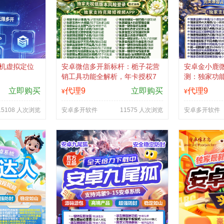
手机虚拟定位
安卓微信多开新标杆：栀子花营
安卓金小鹿
销工具功能全解析，年卡授权7
测：独家功
天退换指南
码认准拍拍
立即购买
代理9
立即购买
代理9
¥
¥
15108 人次浏览
安卓多开软件
11575 人次浏览
安卓多开软件