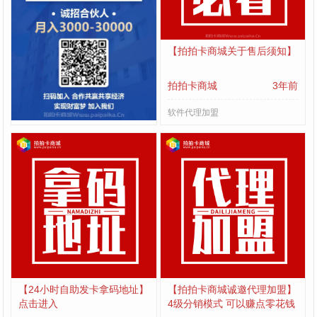
招募号卡合伙人-火爆2023项
【拍拍卡商城关于售后须知】
目-四大运营商正规大套餐-月
入3000-30000
免费办理
3年前
拍拍卡商城
3年前
¥
软件代理加盟
软件代理加盟
【24小时自助发卡拿码地址】
【拍拍卡商城诚邀代理加盟】
点击进入
4级分销模式 可以赚点零花钱