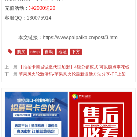
充值活动：
冲2000送20
客服QQ：130075914
本文链接：https://www.paipaika.cn/post/3.html
购买
nbsp
自助
地址
下方
上一篇
【拍拍卡商城诚邀代理加盟】4级分销模式 可以赚点零花钱
下一篇
苹果风火轮激活码-苹果风火轮最新激活方法分享-TF上架