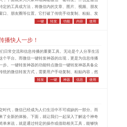
特定的工具或方法，将微信内的文章、图片、视频、朋友
窗口、朋友圈等位置。它打破了传统手动复制、粘贴、发
转移。例如，做微商的小李，...
一键
转发
功能
内容
使用
传播快人一步！
们日常交流和信息传播的重要工具。无论是个人分享生活
这个平台。而微信一键转发神器的出现，更是为信息传播
一步。一键转发神器的功能特点微信一键转发神器具备众
传统的微信转发方式，需要用户手动复制、粘贴内容，然
用一键转发神器，只需轻轻一...
转发
一键
神器
信息
使用
交时代，微信已经成为人们生活中不可或缺的一部分。而
来了全新的体验。下面，就让我们一起深入了解这个神奇
简单来说，就是通过特定的操作或借助相关工具，能够快