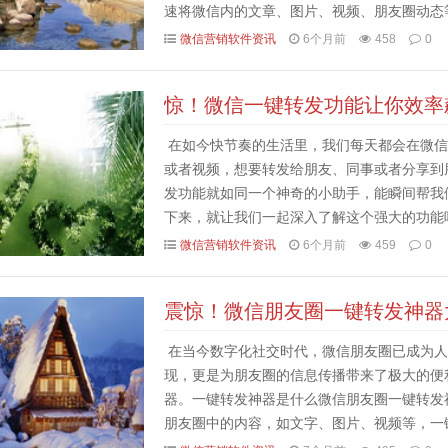
速将微信内的文章、图片、视频、朋友圈动态
传统手动复制、粘贴、分享的繁琐流程，节省了
微信营销软件资讯
6个月前
458
0
惊！微信一键转发功能让你效率
在如今快节奏的生活里，我们每天都会在微信
或者视频，想要转发给朋友、同事或者分享到
发功能就如同一个神奇的小助手，能瞬间帮我
下来，就让我们一起深入了解这个强大的功能
说，就是通过特定的方法或者借助一些辅助工具
微信营销软件资讯
6个月前
459
0
震惊！微信朋友圈一键转发神器
在当今数字化社交时代，微信朋友圈已成为人
现，更是为朋友圈的信息传播带来了极大的便
器。一键转发神器是什么微信朋友圈一键转发
朋友圈中的内容，如文字、图片、视频等，一
发限制，让信息的传播更加高效。这种神器一般