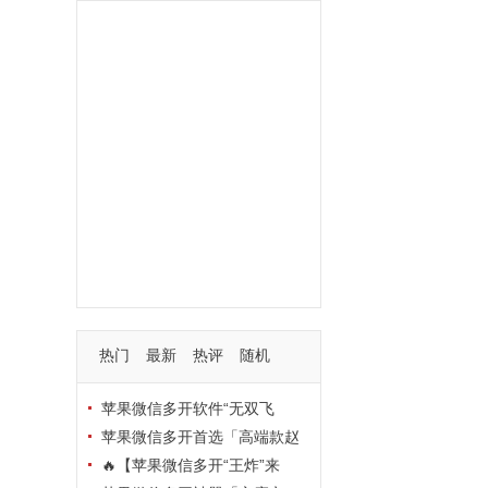
功能
一键
转发
用户
多开
苹果
软件
云端
红包
可以
朋友
安卓
自动
苹果微信一键转发软件
激活
苹果微信多开软件
视频
我们
营销
mp
独家
内容
苹果TF微信多开
账号
如何
支持
玩法
使用
nbsp
活动码
热门
最新
热评
随机
苹果微信多开软件“无双飞
将”深度评测：TF正式码+7天退
苹果微信多开首选「高端款赵
换，拍拍卡激活码商城正品保障
云」：TF正式码+斗战神8073
🔥【苹果微信多开“王炸”来