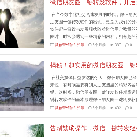
微信朋友圈一键转发软件，开启
在当今数字化社交飞速发展的时代，微信朋友
朋友圈一键转发软件的出现，更是为我们的分
软件诞生背景与发展现状随着微信用户数量的
圈时，时常会遇到一些精彩的内容，如有趣的
更多的朋友。然而，微信官方的转发功能在操作
微信营销软件资讯
5个月前
387
0
揭秘！超实用的微信朋友圈一键
在社交媒体日益发达的今天，微信朋友圈已经
来说，有时候需要将别人朋友圈里的精彩内容
错。这时候，微信朋友圈一键转发软件就应运
键转发软件的基本原理微信朋友圈一键转发软
作流程来实现内容的快速转发。它通过对微信界
微信营销软件资讯
5个月前
402
0
告别繁琐操作，微信一键转发轻