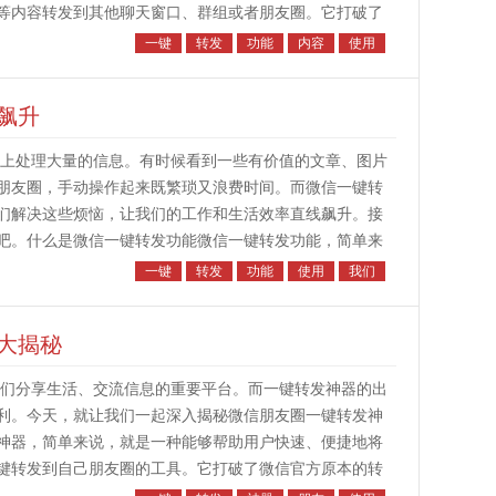
等内容转发到其他聊天窗口、群组或者朋友圈。它打破了
大量的时间和精力。例如，在阅读一篇精彩...
一键
转发
功能
内容
使用
飙升
上处理大量的信息。有时候看到一些有价值的文章、图片
朋友圈，手动操作起来既繁琐又浪费时间。而微信一键转
们解决这些烦恼，让我们的工作和生活效率直线飙升。接
吧。什么是微信一键转发功能微信一键转发功能，简单来
，无需进行传统的复制、粘贴...
一键
转发
功能
使用
我们
大揭秘
们分享生活、交流信息的重要平台。而一键转发神器的出
利。今天，就让我们一起深入揭秘微信朋友圈一键转发神
神器，简单来说，就是一种能够帮助用户快速、便捷地将
键转发到自己朋友圈的工具。它打破了微信官方原本的转
以软件的形式存在，有的是独...