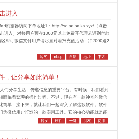
点击进入
访问下单地址1：http://sc.paipaika.xyz/（点击
.top/（点击进入）对接用户预存1000元以上免费开代理若遇到付款
地区即可微信支付用户请尽量对着扫充值活动：冲2000送2
购买
nbsp
自助
地址
下方
件，让分享如此简单！
人们分享生活、传递信息的重要平台。有时候，我们看到
却面临着繁琐的操作过程。不过，现在有一款神奇的微信
此简单！接下来，就让我们一起深入了解这款软件。软件
门为微信用户打造的一款实用工具。它的核心功能就是能
还是视频，都可以轻松快速地...
转发
软件
一键
朋友
使用