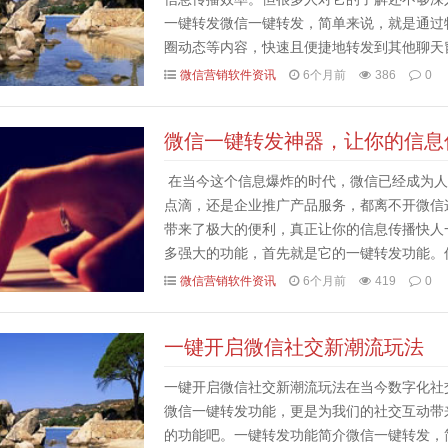
一键转发微信一键转发，简单来说，就是通过
圈动态等内容，快速且便捷地转发到其他聊天
送的繁琐流程，只需轻轻一点，就能完成内容的
微信营销软件资讯
6个月前
386
0
微信一键转发神器，让你的信息
在当今这个信息爆炸的时代，微信已经成为人
点滴，还是企业推广产品服务，都离不开微信
带来了极大的便利，真正让你的信息传播快人
多强大的功能，首先就是它的一键转发功能。
后再选择发送对象，操作繁琐且效率低下。而使
微信营销软件资讯
6个月前
419
0
一键开启微信社交新潮流玩法
一键开启微信社交新潮流玩法在当今数字化社
微信一键转发功能，更是为我们的社交互动带
的功能吧。一键转发功能简介微信一键转发，