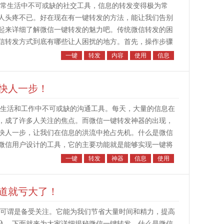
常生活中不可或缺的社交工具，信息的转发变得极为常
人头疼不已。好在现在有一键转发的方法，能让我们告别
起来详细了解微信一键转发的魅力吧。传统微信转发的困
信转发方式到底有哪些让人困扰的地方。首先，操作步骤
一张图片时，需要先找到要转发...
一键
转发
内容
使用
信息
快人一步！
生活和工作中不可或缺的沟通工具。每天，大量的信息在
，成了许多人关注的焦点。而微信一键转发神器的出现，
快人一步，让我们在信息的洪流中抢占先机。什么是微信
微信用户设计的工具，它的主要功能就是能够实现一键将
天窗口、朋友圈等。它打破了...
一键
转发
神器
信息
使用
道就亏大了！
可谓是备受关注。它能为我们节省大量时间和精力，提高
入，下面就来为大家详细揭秘微信一键转发。什么是微信