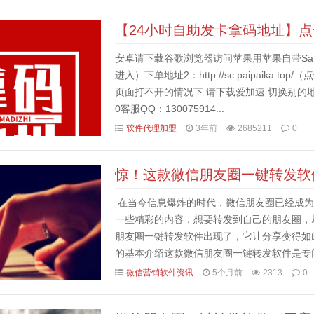
【24小时自助发卡拿码地址】
安卓请下载谷歌浏览器访问苹果用苹果自带Safari浏览器
进入）下单地址2：http://sc.paipaika
页面打不开的情况下 请下载爱加速 切换别的
0客服QQ：130075914...
软件代理加盟
3年前
2685211
0
惊！这款微信朋友圈一键转发软
在当今信息爆炸的时代，微信朋友圈已经成为
一些精彩的内容，想要转发到自己的朋友圈，
朋友圈一键转发软件出现了，它让分享变得如
的基本介绍这款微信朋友圈一键转发软件是专
够实现一键转发朋友圈内容，无论是文字、图片
微信营销软件资讯
5个月前
2313
0