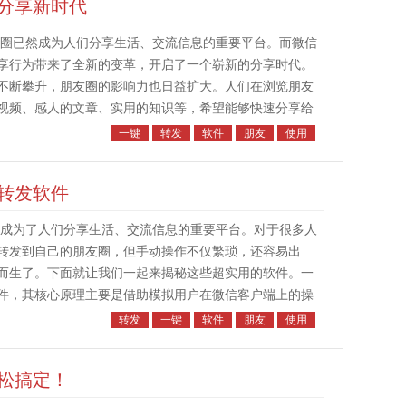
分享新时代
圈已然成为人们分享生活、交流信息的重要平台。而微信
享行为带来了全新的变革，开启了一个崭新的分享时代。
不断攀升，朋友圈的影响力也日益扩大。人们在浏览朋友
视频、感人的文章、实用的知识等，希望能够快速分享给
上存在一定的局限性，步骤较...
一键
转发
软件
朋友
使用
转发软件
成为了人们分享生活、交流信息的重要平台。对于很多人
转发到自己的朋友圈，但手动操作不仅繁琐，还容易出
而生了。下面就让我们一起来揭秘这些超实用的软件。一
件，其核心原理主要是借助模拟用户在微信客户端上的操
面的解析和模拟点击、滑动等操...
转发
一键
软件
朋友
使用
松搞定！