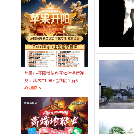
苹果TF开阳微信多开软件深度评
测：凡尔赛8069包功能全解析，
TestFlight稳定版上架，激活认准
¥
代理3.5
拍拍卡商城