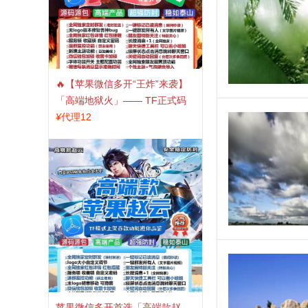
🔥【苹果微信多开“王炸”来袭】
「高端地狱火」—— TF正式码
+斗战神8073包，7天退换，安全
¥
代理12
防封，多开自由触手可及！
苹果微信多开首选「高端款赵