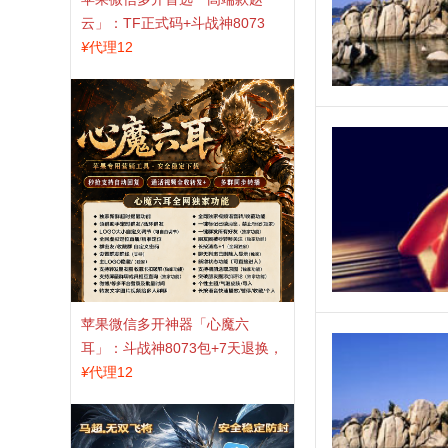
云」：TF正式码+斗战神8073
包，7天退换认准拍拍卡激活码
¥
代理12
商城
苹果微信多开神器「心魔六
耳」：斗战神8073包+7天退换，
认准拍拍卡激活码商城
¥
代理12