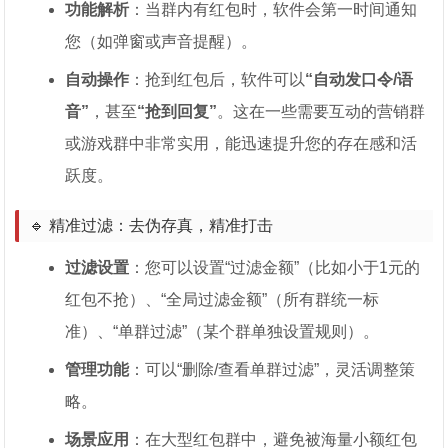
功能解析
：当群内有红包时，软件会第一时间通知
您（如弹窗或声音提醒）。
自动操作
：抢到红包后，软件可以
“自动发口令/语
音”
，甚至
“抢到回复”
。这在一些需要互动的营销群
或游戏群中非常实用，能迅速提升您的存在感和活
跃度。
🔹 精准过滤：去伪存真，精准打击
过滤设置
：您可以设置“过滤金额”（比如小于1元的
红包不抢）、“全局过滤金额”（所有群统一标
准）、“单群过滤”（某个群单独设置规则）。
管理功能
：可以“删除/查看单群过滤”，灵活调整策
略。
场景应用
：在大型红包群中，避免被海量小额红包