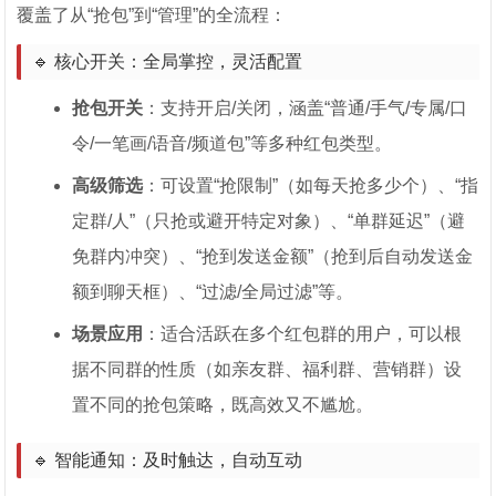
覆盖了从“抢包”到“管理”的全流程：
🔹 核心开关：全局掌控，灵活配置
抢包开关
：支持开启/关闭，涵盖“普通/手气/专属/口
令/一笔画/语音/频道包”等多种红包类型。
高级筛选
：可设置“抢限制”（如每天抢多少个）、“指
定群/人”（只抢或避开特定对象）、“单群延迟”（避
免群内冲突）、“抢到发送金额”（抢到后自动发送金
额到聊天框）、“过滤/全局过滤”等。
场景应用
：适合活跃在多个红包群的用户，可以根
据不同群的性质（如亲友群、福利群、营销群）设
置不同的抢包策略，既高效又不尴尬。
🔹 智能通知：及时触达，自动互动