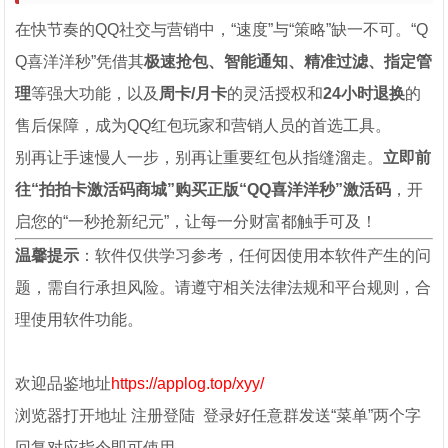
在快节奏的QQ社交与营销中，“速度”与“策略”缺一不可。“Q
Q喜洋洋秒”凭借其
极速抢包、智能通知、精准过滤、指定管
理
等强大功能，以及
周卡/月卡
的灵活授权和
24小时退换
的
售后保障，成为QQ红包玩家和营销人员的首选工具。
别再让手速慢人一步，别再让重要红包从指缝溜走。
立即前
往“拍拍卡激活码商城”购买正版“QQ喜洋洋秒”激活码
，开
启您的“一秒抢新纪元”，让每一分财富都触手可及！
温馨提示
：软件仅供学习参考，任何因使用本软件产生的问
题，需自行承担风险。请遵守相关法律法规和平台规则，合
理使用软件功能。
欢迎品鉴地址
https://applog.top/xyy/
浏览器打开地址 注册登陆 登录好任意群发送“菜单”两个字
回复对应指令即可使用