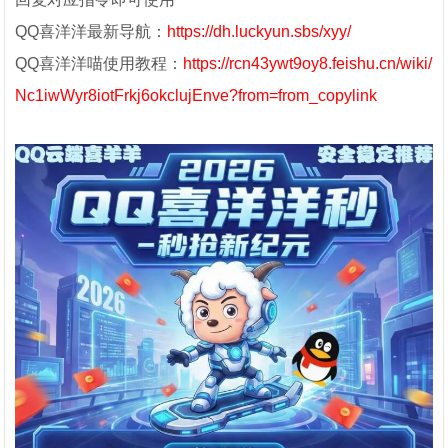
QQ喜洋洋最新导航：
https://dh.luckyun.sbs/xyy/
QQ喜洋洋喵使用教程：
https://rcn43ywt9oy8.feishu.cn/wiki/
Nc1iwWyr8iotFrkj6okclujEnve?from=from_copylink