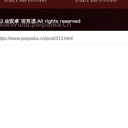
//www.paipaika.cn/post/313.html