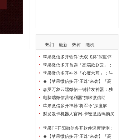
支持
玩法
使用
nbsp
活动码
热门
最新
热评
随机
苹果微信多开软件“无双飞将”深度评
测：TF正式码+7天退换，拍拍卡激活
苹果微信多开首选「高端款赵云」：
码商城正品保障
TF正式码+斗战神8073包，7天退换认
苹果微信多开神器「心魔六耳」：斗
准拍拍卡激活码商城
战神8073包+7天退换，认准拍拍卡激
🔥【苹果微信多开“王炸”来袭】「高
活码商城
端地狱火」—— TF正式码+斗战神807
森罗万象云端微信一键转发神器：独
3包，7天退换，安全防封，多开自由触
家源码·安全防封·月卡季卡半年卡年卡
电脑端微信营销利器“猫咪微信助
手可及！
授权，7天无理由退换！
手”深度评测：7大模块功能全解析，多
苹果微信多开神器“将军令”深度解
卡种授权灵活选
析：8073版本包+TF外侧码，微商营销
财发发卡机器人官网-卡密激活码购买
必备稳定利器
以及下载-天卡月卡季卡年卡授权-不退
苹果TF开阳微信多开软件深度评测：
换
凡尔赛8069包功能全解析，TestFlight
🔥【苹果微信多开“王炸”来袭】「高