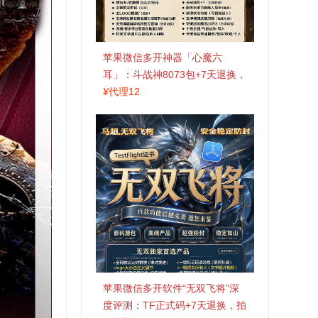
苹果微信多开神器「心魔六
耳」：斗战神8073包+7天退换，
认准拍拍卡激活码商城
¥
代理12
苹果微信多开软件“无双飞将”深
度评测：TF正式码+7天退换，拍