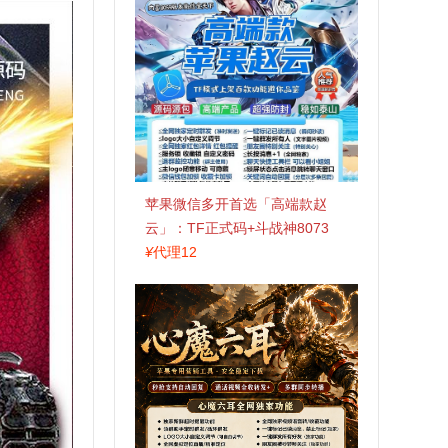
苹果微信多开首选「高端款赵
云」：TF正式码+斗战神8073
包，7天退换认准拍拍卡激活码
¥
代理12
商城