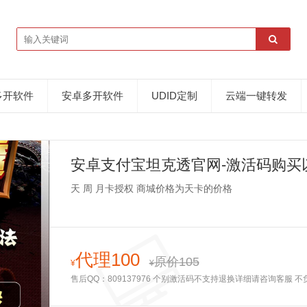
多开软件
安卓多开软件
UDID定制
云端一键转发
安卓支付宝坦克透官网-激活码购买
天 周 月卡授权 商城价格为天卡的价格
代理100
原价105
¥
¥
售后QQ：809137976 个别激活码不支持退换详细请咨询客服 