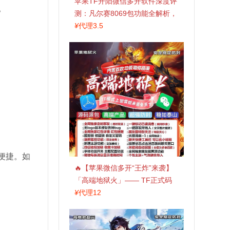
苹果TF开阳微信多开软件深度评
。
测：凡尔赛8069包功能全解析，
TestFlight稳定版上架，激活认准
¥
代理3.5
拍拍卡商城
。
便捷。如
🔥【苹果微信多开“王炸”来袭】
「高端地狱火」—— TF正式码
+斗战神8073包，7天退换，安全
¥
代理12
防封，多开自由触手可及！