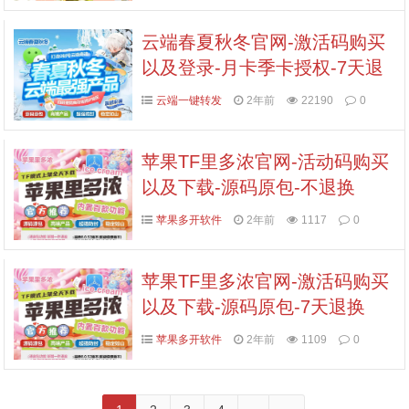
云端春夏秋冬官网-激活码购买
以及登录-月卡季卡授权-7天退
换
云端一键转发
2年前
22190
0
苹果TF里多浓官网-活动码购买
以及下载-源码原包-不退换
苹果多开软件
2年前
1117
0
苹果TF里多浓官网-激活码购买
以及下载-源码原包-7天退换
苹果多开软件
2年前
1109
0