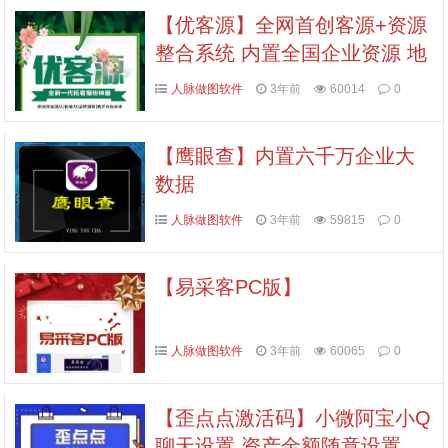
【优客源】全网首创客源+资源
整合系统 内置全国企业资源 地
图商家
人脉做图软件
3年前
60014
0
【鹰眼查】内置六千万企业大
数据
人脉做图软件
3年前
59815
0
【易采客PC版】
人脉做图软件
3年前
60065
0
【歪点点激活码】小微阿宝小Q
聊天设置 资产金额随意设置