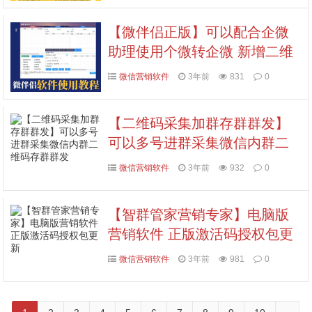
【微伴侣正版】可以配合企微
助理使用个微转企微 新增二维
码进群 群发视频号
微信营销软件
3年前
831
0
【二维码采集加群存群群发】
可以多号进群采集微信内群二
维码存群群发
微信营销软件
3年前
932
0
【智群管家营销专家】电脑版
营销软件 正版激活码授权包更
新
微信营销软件
3年前
981
0