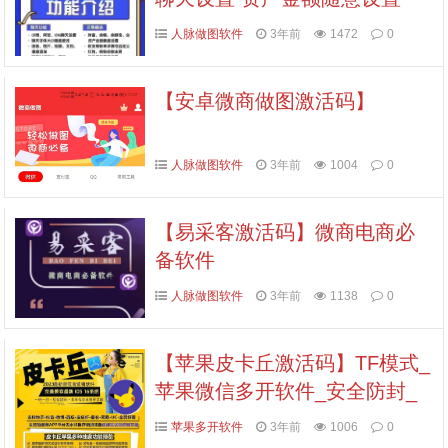
人脉做图软件
3年前
1472
0
【安卓微商做图激活码】
人脉做图软件
3年前
1004
0
【易采客激活码】微商电商必
备软件
人脉做图软件
3年前
1138
0
【苹果皮卡丘激活码】TF模式_
苹果微信多开软件_安全防封_
百款功能
苹果多开软件
3年前
1006
0