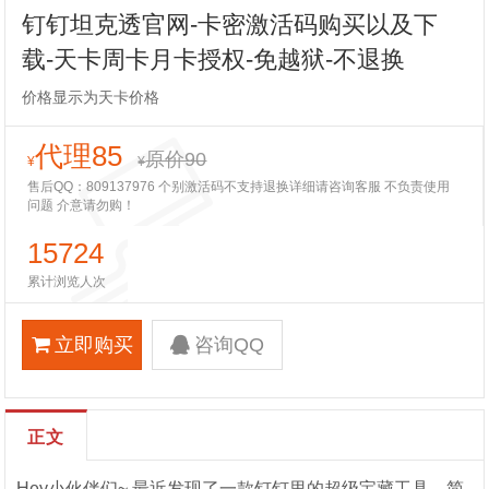
钉钉坦克透官网-卡密激活码购买以及下
载-天卡周卡月卡授权-免越狱-不退换
价格显示为天卡价格
代理85
原价90
¥
¥
售后QQ：809137976 个别激活码不支持退换详细请咨询客服 不负责使用
问题 介意请勿购！
15724
累计浏览人次
立即购买
咨询QQ
正文
Hey小伙伴们~ 最近发现了一款钉钉里的超级宝藏工具，简