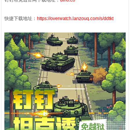
快捷下载地址：
https://overwatch.lanzouq.com/s/ddtkt