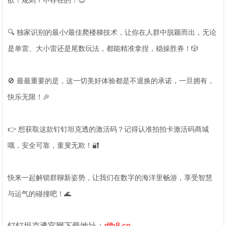
欲！规则？不存在的！😎
🔍 独家识别的最小/最佳爬楼梯技术，让你在人群中脱颖而出，无论
是单雷、大小雷还是尾数玩法，都能精准拿捏，稳操胜券！🎲
🚫 最最重要的是，这一切美好体验都是不退换的承诺，一旦拥有，
快乐无限！🎉
👉 想获取这款钉钉坦克透的激活码？记得认准拍拍卡激活码商城
哦，安全可靠，童叟无欺！🔐
快来一起解锁群聊新姿势，让我们在数字的海洋里畅游，享受智慧
与运气的碰撞吧！🌊
钉钉坦克透官网下载地址：
dfh8.co