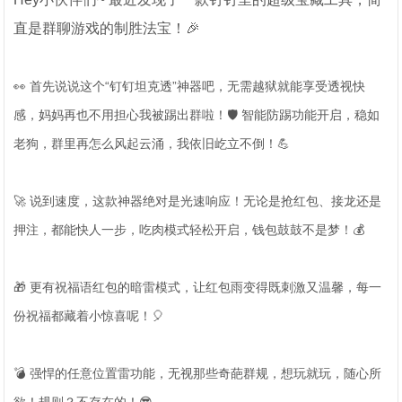
直是群聊游戏的制胜法宝！🎉
👀 首先说说这个“钉钉坦克透”神器吧，无需越狱就能享受透视快
感，妈妈再也不用担心我被踢出群啦！🛡️ 智能防踢功能开启，稳如
老狗，群里再怎么风起云涌，我依旧屹立不倒！💪
🚀 说到速度，这款神器绝对是光速响应！无论是抢红包、接龙还是
押注，都能快人一步，吃肉模式轻松开启，钱包鼓鼓不是梦！💰
🎁 更有祝福语红包的暗雷模式，让红包雨变得既刺激又温馨，每一
份祝福都藏着小惊喜呢！🎈
💣 强悍的任意位置雷功能，无视那些奇葩群规，想玩就玩，随心所