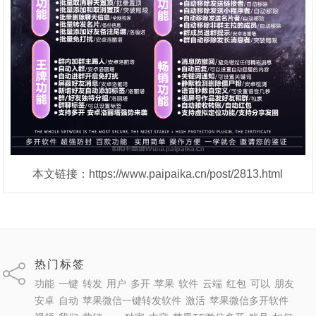
本文链接：https://www.paipaika.cn/post/2813.html
热门标签
功能
一键
转发
用户
多开
苹果
软件
云端
红包
可以
朋友
安卓
自动
苹果微信一键转发软件
激活
苹果微信多开软件