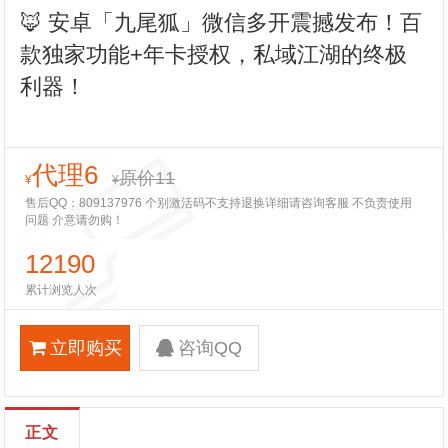
🦊 安卓「九尾狐」微信多开震撼发布！百
款独家功能+年卡授权，私域江湖的终极
利器！
代理6
原价11
¥
¥
售后QQ：809137976 个别激活码不支持退换详细请咨询客服 不负责使用
问题 介意请勿购！
12190
累计浏览人次
立即购买
咨询QQ
正文