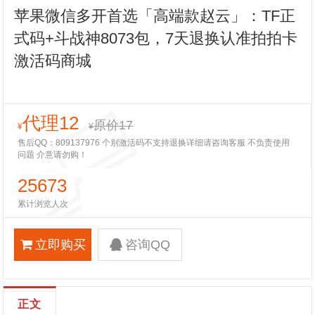
苹果微信多开首选「高端款赵云」：TF正
式码+斗战神8073包，7天退换认准拍拍卡
激活码商城
代理12
原价17
¥
¥
售后QQ：809137976 个别激活码不支持退换详细请咨询客服 不负责使用
问题 介意请勿购！
25673
累计浏览人次
立即购买
咨询QQ
正文