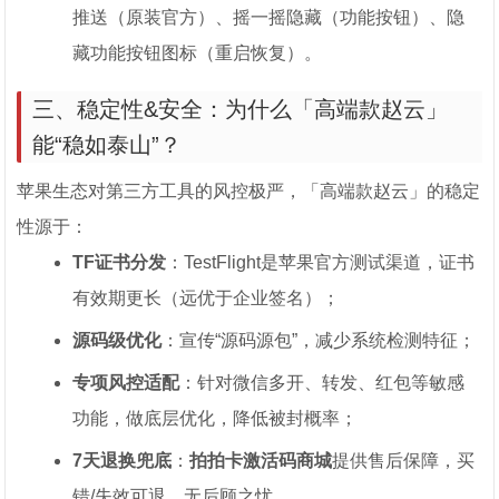
推送（原装官方）、摇一摇隐藏（功能按钮）、隐
藏功能按钮图标（重启恢复）。
三、稳定性&安全：为什么「高端款赵云」
能“稳如泰山”？
苹果生态对第三方工具的风控极严，「高端款赵云」的稳定
性源于：
TF证书分发
：TestFlight是苹果官方测试渠道，证书
有效期更长（远优于企业签名）；
源码级优化
：宣传“源码源包”，减少系统检测特征；
专项风控适配
：针对微信多开、转发、红包等敏感
功能，做底层优化，降低被封概率；
7天退换兜底
：
拍拍卡激活码商城
提供售后保障，买
错/失效可退，无后顾之忧。