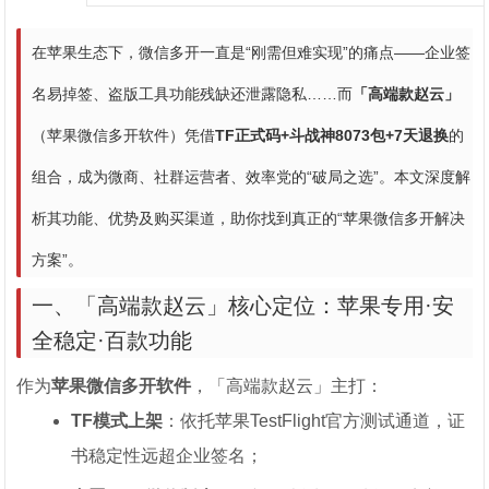
在苹果生态下，微信多开一直是“刚需但难实现”的痛点——企业签
名易掉签、盗版工具功能残缺还泄露隐私……而
「高端款赵云」
（苹果微信多开软件）凭借
TF正式码+斗战神8073包+7天退换
的
组合，成为微商、社群运营者、效率党的“破局之选”。本文深度解
析其功能、优势及购买渠道，助你找到真正的“苹果微信多开解决
方案”。
一、「高端款赵云」核心定位：苹果专用·安
全稳定·百款功能
作为
苹果微信多开软件
，「高端款赵云」主打：
TF模式上架
：依托苹果TestFlight官方测试通道，证
书稳定性远超企业签名；