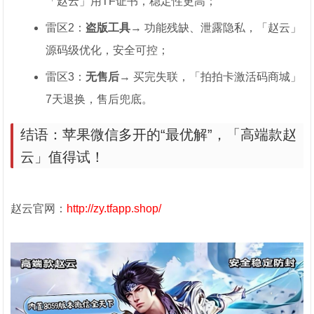
「赵云」用TF证书，稳定性更高；
雷区2：
盗版工具
→ 功能残缺、泄露隐私，「赵云」
源码级优化，安全可控；
雷区3：
无售后
→ 买完失联，「拍拍卡激活码商城」
7天退换，售后兜底。
结语：苹果微信多开的“最优解”，「高端款赵
云」值得试！
赵云官网：
http://zy.tfapp.shop/