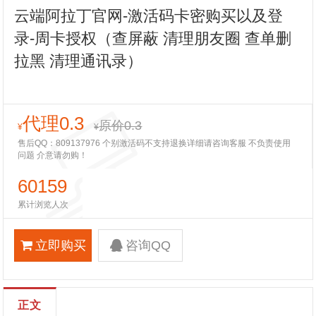
云端阿拉丁官网-激活码卡密购买以及登
录-周卡授权（查屏蔽 清理朋友圈 查单删
拉黑 清理通讯录）
代理0.3
原价0.3
¥
¥
售后QQ：809137976 个别激活码不支持退换详细请咨询客服 不负责使用
问题 介意请勿购！
60159
累计浏览人次
立即购买
咨询QQ
正文