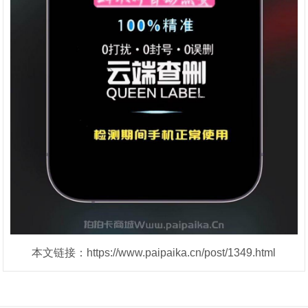
本文链接：https://www.paipaika.cn/post/1349.html