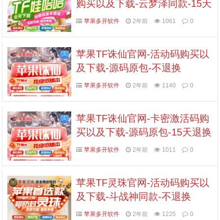
购买以及下载-云梦泽同款-15天
退换
苹果多开软件
2年前
1061
0
苹果TF诛仙官网-活动码购买以
及下载-源码原包-不退换
苹果多开软件
2年前
1140
0
苹果TF诛仙官网-卡密激活码购
买以及下载-源码原包-15天退换
苹果多开软件
2年前
1011
0
苹果TF灵珠官网-活动码购买以
及下载-斗战神同款-不退换
苹果多开软件
2年前
1225
0