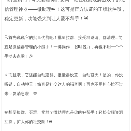
信管理神器——微助理👑！这可是官方认证的正版软件哦，
稳定更新，功能强大到让人爱不释手！🌟
🔍首先说说它的批量优势吧！批量拉群、接受群邀请、群清理...简
直是微信群管理的小能手！一键操作，省时省力，再也不用一个个
手动去点啦！🎉
📱而且哦，它还能自动建群、批量群设置、自动聊天！是的，你没
听错，自动聊天！简直是社交达人的福音啊！再也不用担心忙不过
来回复消息啦！💬
💸想要换群、买群、卖群？微助理也是你的好帮手！轻松实现资源
互换，扩大你的社交圈！🌐