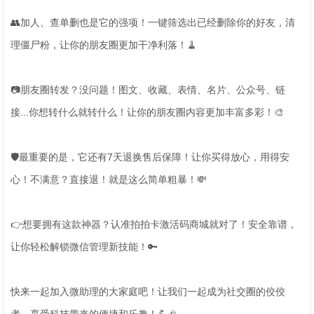
👥加人、查单删也是它的强项！一键筛选出已经删除你的好友，清
理僵尸粉，让你的朋友圈更加干净利落！🧹
📷朋友圈转发？没问题！图文、收藏、表情、名片、公众号、链
接...你想转什么就转什么！让你的朋友圈内容更加丰富多彩！🎨
🛡️最重要的是，它还有7天退换售后保障！让你买得放心，用得安
心！不满意？直接退！就是这么简单粗暴！💸
👉想要拥有这款神器？认准拍拍卡激活码商城就对了！安全靠谱，
让你轻松解锁微信管理新技能！🔑
快来一起加入微助理的大家庭吧！让我们一起成为社交圈的佼佼