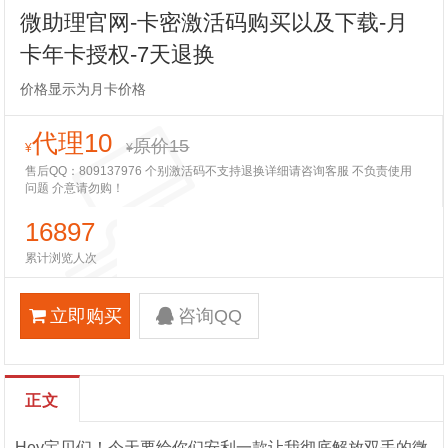
微助理官网-卡密激活码购买以及下载-月
卡年卡授权-7天退换
价格显示为月卡价格
代理10
原价15
¥
¥
售后QQ：809137976 个别激活码不支持退换详细请咨询客服 不负责使用
问题 介意请勿购！
16897
累计浏览人次
立即购买
咨询QQ
正文
Hey宝贝们！今天要给你们安利一款让我彻底解放双手的微