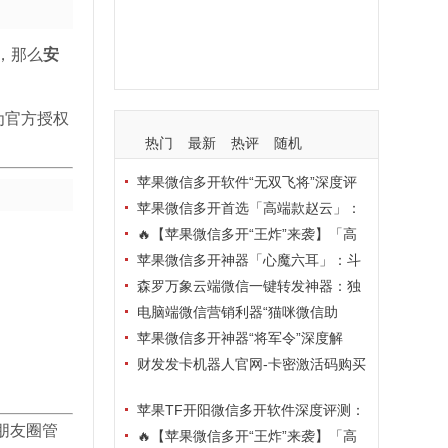
支持
玩法
使用
nbsp
活动码
，那么
安
为官方授权
热门
最新
热评
随机
苹果微信多开软件“无双飞将”深度评
测：TF正式码+7天退换，拍拍卡激活
苹果微信多开首选「高端款赵云」：
码商城正品保障
TF正式码+斗战神8073包，7天退换认
🔥【苹果微信多开“王炸”来袭】「高
准拍拍卡激活码商城
端地狱火」—— TF正式码+斗战神807
苹果微信多开神器「心魔六耳」：斗
3包，7天退换，安全防封，多开自由触
战神8073包+7天退换，认准拍拍卡激
森罗万象云端微信一键转发神器：独
手可及！
活码商城
家源码·安全防封·月卡季卡半年卡年卡
电脑端微信营销利器“猫咪微信助
授权，7天无理由退换！
手”深度评测：7大模块功能全解析，多
苹果微信多开神器“将军令”深度解
卡种授权灵活选
析：8073版本包+TF外侧码，微商营销
财发发卡机器人官网-卡密激活码购买
必备稳定利器
以及下载-天卡月卡季卡年卡授权-不退
苹果TF开阳微信多开软件深度评测：
换
、朋友圈管
凡尔赛8069包功能全解析，TestFlight
🔥【苹果微信多开“王炸”来袭】「高