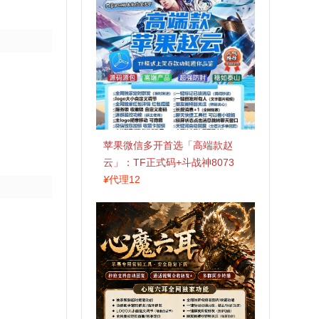
苹果微信多开首选「高端款赵
云」：TF正式码+斗战神8073
包，7天退换认准拍拍卡激活码
¥
代理12
商城