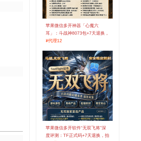
苹果微信多开神器「心魔六
耳」：斗战神8073包+7天退换，
认准拍拍卡激活码商城
¥
代理12
苹果微信多开软件“无双飞将”深
度评测：TF正式码+7天退换，拍