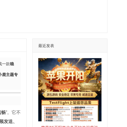
最近发表
找一款
稳
小鹿主题专
流畅
”。它不
频发送、