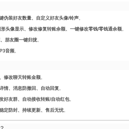
键伪装好友数量、自定义好友头像/铃声
。
圆形头像显示、修改修复转账余额、一键修改零钱/零钱通余额
。
态、朋友圈一键归拢
。
P3音频
。
、修改聊天转账金额
。
详情、消息防撤回、自动回复
。
发好友群、自动接收转账/自动红包
。
稳定防封、持续更新、售后无忧
。
？