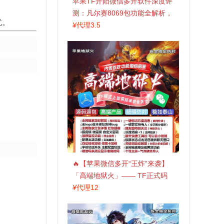
苹果TF开阳微信多开软件深度评
测：凡尔赛8069包功能全解析，
忧。
TestFlight稳定版上架，激活认准
¥
代理3.5
拍拍卡商城
🔥【苹果微信多开“王炸”来袭】
「高端地狱火」—— TF正式码
+斗战神8073包，7天退换，安全
¥
代理12
防封，多开自由触手可及！