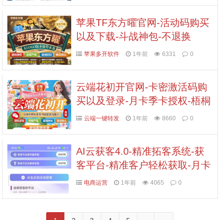
苹果TF东方曜官网-活动码购买
以及下载-斗战神包-不退换
苹果多开软件
1年前
6331
0
云端花初开官网-卡密激活码购
买以及登录-月卡季卡授权-梧桐
树新品
云端一键转发
1年前
8660
0
AI云获客4.0-精准拓客系统-获
客平台-精准客户轻松获取-月卡
年卡授权
电商运营
1年前
4065
0