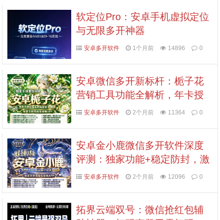
软定位Pro：安卓手机虚拟定位
与无限多开神器
安卓多开软件
1个月前
14896
0
安卓微信多开新标杆：栀子花
营销工具功能全解析，年卡授
权7天退换指南
安卓多开软件
2个月前
11364
0
安卓金小鹿微信多开软件深度
评测：独家功能+稳定防封，激
活码认准拍拍卡商城
安卓多开软件
2个月前
12096
0
拓界云端双号：微信抢红包辅