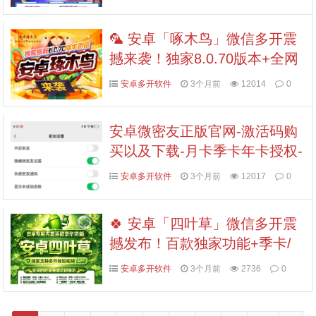
🦜 安卓「啄木鸟」微信多开震
撼来袭！独家8.0.70版本+全网
首发功能，年卡授权更省心！
安卓多开软件
3个月前
12014
0
安卓微密友正版官网-激活码购
买以及下载-月卡季卡年卡授权-
7天退换
安卓多开软件
3个月前
12017
0
🍀 安卓「四叶草」微信多开震
撼发布！百款独家功能+季卡/
年卡授权，私域流量爆红的幸
安卓多开软件
3个月前
2736
0
运符！