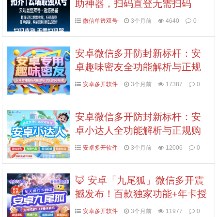
助神器，扫码直登无需扫码
器，稳定防封，激活码认准拍
微信单透双号
3个月前
4640
0
拍卡商城
安卓微信多开防封新标杆：安
卓趣味密友全功能解析与正规
购买渠道
安卓多开软件
3个月前
17387
0
安卓微信多开防封新标杆：安
卓小达人全功能解析与正规购
买渠道
安卓多开软件
3个月前
12006
0
🦊 安卓「九尾狐」微信多开震
撼发布！百款独家功能+年卡授
权，私域江湖的终极利器！
安卓多开软件
3个月前
11977
0