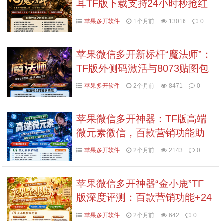
耳TF版下载支持24小时秒抢红
包/防撤回
苹果多开软件
1个月前
13016
0
苹果微信多开新标杆“魔法师”：
TF版外侧码激活与8073贴图包
实战解析
苹果多开软件
2个月前
8471
0
苹果微信多开神器：TF版高端
微元素微信，百款营销功能助
力私域增长（不退换，认准拍
苹果多开软件
2个月前
2143
0
拍卡激活码商城）
苹果微信多开神器“金小鹿”TF
版深度评测：百款营销功能+24
小时稳定下载，外侧码认准拍
苹果多开软件
2个月前
642
0