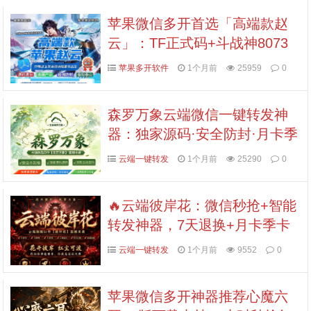
苹果微信多开首选「高端款赵
云」：TF正式码+斗战神8073
包，7天退换认准拍拍卡激活码
苹果多开软件
1个月前
25959
0
商城
森罗万象云端微信一键转发神
器：独家源码·安全防封·月卡季
卡半年卡年卡授权，7天无理由
云端一键转发
1个月前
25290
0
退换！
🔥云端彼岸花：微信秒抢+智能
转发神器，7天退换+月卡季卡
年卡授权，拍拍卡激活码商城
云端一键转发
1个月前
9552
0
正品保障！
苹果微信多开神器推荐心魔六