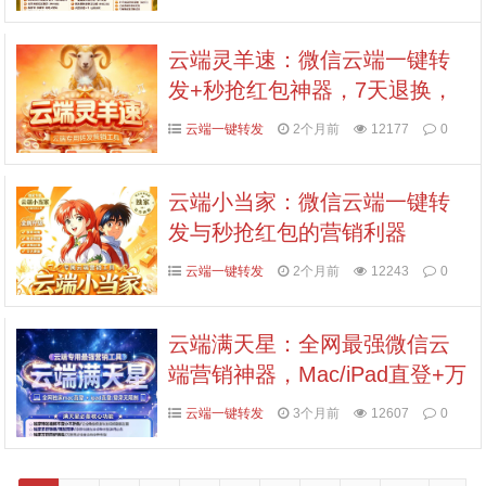
拍卡激活码商城
云端灵羊速：微信云端一键转
发+秒抢红包神器，7天退换，
多种授权套餐任选
云端一键转发
2个月前
12177
0
云端小当家：微信云端一键转
发与秒抢红包的营销利器
云端一键转发
2个月前
12243
0
云端满天星：全网最强微信云
端营销神器，Mac/iPad直登+万
群转发，7天无忧退换，认准拍
云端一键转发
3个月前
12607
0
拍卡激活码商城