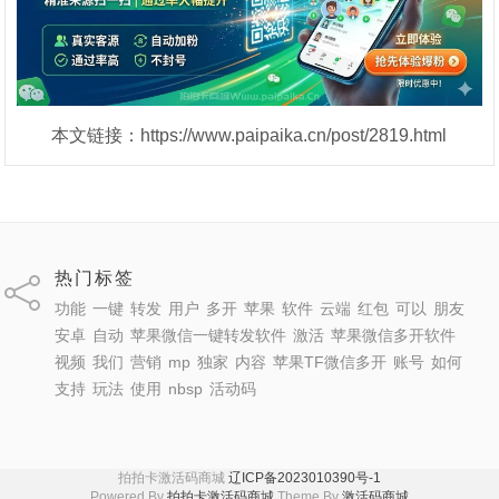
本文链接：https://www.paipaika.cn/post/2819.html
热门标签
功能
一键
转发
用户
多开
苹果
软件
云端
红包
可以
朋友
安卓
自动
苹果微信一键转发软件
激活
苹果微信多开软件
视频
我们
营销
mp
独家
内容
苹果TF微信多开
账号
如何
支持
玩法
使用
nbsp
活动码
拍拍卡激活码商城
辽ICP备2023010390号-1
Powered By
拍拍卡激活码商城
Theme By
激活码商城