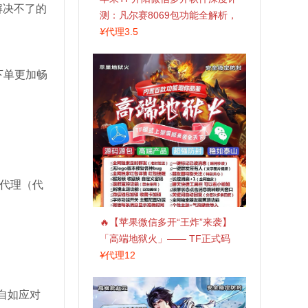
解决不了的
测：凡尔赛8069包功能全解析，
TestFlight稳定版上架，激活认准
¥
代理3.5
拍拍卡商城
下单更加畅
别代理（代
🔥【苹果微信多开“王炸”来袭】
「高端地狱火」—— TF正式码
+斗战神8073包，7天退换，安全
¥
代理12
防封，多开自由触手可及！
自如应对