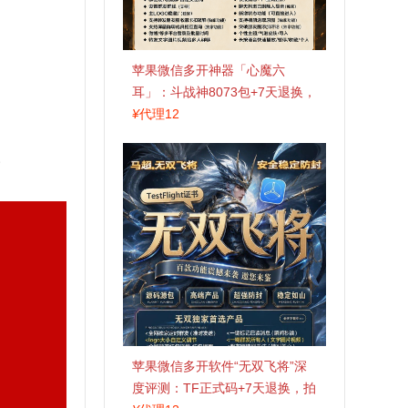
苹果微信多开神器「心魔六
耳」：斗战神8073包+7天退换，
认准拍拍卡激活码商城
¥
代理12
。
苹果微信多开软件“无双飞将”深
度评测：TF正式码+7天退换，拍