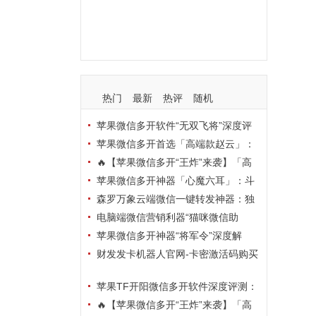
支持
玩法
使用
nbsp
活动码
热门
最新
热评
随机
苹果微信多开软件“无双飞将”深度评
测：TF正式码+7天退换，拍拍卡激活
苹果微信多开首选「高端款赵云」：
码商城正品保障
TF正式码+斗战神8073包，7天退换认
🔥【苹果微信多开“王炸”来袭】「高
准拍拍卡激活码商城
端地狱火」—— TF正式码+斗战神807
苹果微信多开神器「心魔六耳」：斗
3包，7天退换，安全防封，多开自由触
战神8073包+7天退换，认准拍拍卡激
森罗万象云端微信一键转发神器：独
手可及！
活码商城
家源码·安全防封·月卡季卡半年卡年卡
电脑端微信营销利器“猫咪微信助
授权，7天无理由退换！
手”深度评测：7大模块功能全解析，多
苹果微信多开神器“将军令”深度解
卡种授权灵活选
析：8073版本包+TF外侧码，微商营销
财发发卡机器人官网-卡密激活码购买
必备稳定利器
以及下载-天卡月卡季卡年卡授权-不退
苹果TF开阳微信多开软件深度评测：
换
凡尔赛8069包功能全解析，TestFlight
🔥【苹果微信多开“王炸”来袭】「高