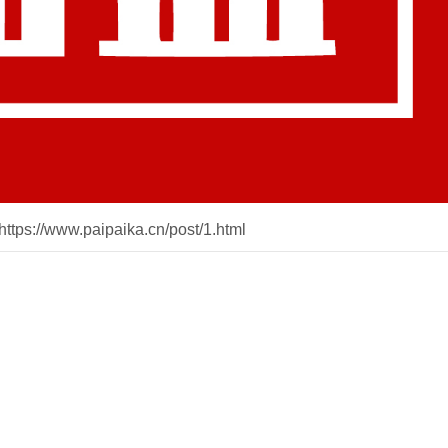
://www.paipaika.cn/post/1.html