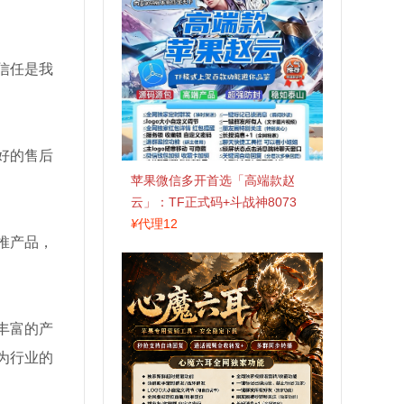
信任是我
好的售后
苹果微信多开首选「高端款赵
云」：TF正式码+斗战神8073
包，7天退换认准拍拍卡激活码
¥
代理12
推产品，
商城
丰富的产
为行业的