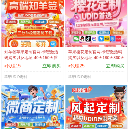
知羊签苹果定制官网-卡密激活
苹果樱花定制官网-卡密激活码
码购买以及地址-40天150天质
购买以及地址-40天180天360天
保授权-不退换
质保授权-不退换
代理15
立即购买
代理25
立即购买
¥
¥
苹果UDID定制
苹果UDID定制