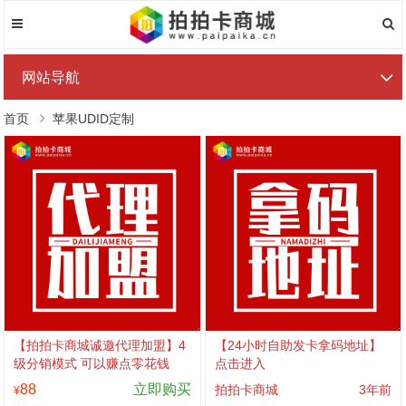
网站导航
首页
苹果UDID定制
【拍拍卡商城诚邀代理加盟】4
【24小时自助发卡拿码地址】
级分销模式 可以赚点零花钱
点击进入
88
立即购买
拍拍卡商城
3年前
¥