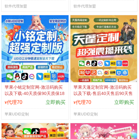
软件代理加盟
软件代理加盟
苹果小铭定制官网-激活码购买
苹果天蓬定制官网-激活码购买
以及下载-40天质保90天质保18
以及下载-售后40天售后90天售
0天质保330天质保-不退换
后330天-不退换
代理70
立即购买
代理70
立即购买
¥
¥
苹果UDID定制
苹果UDID定制