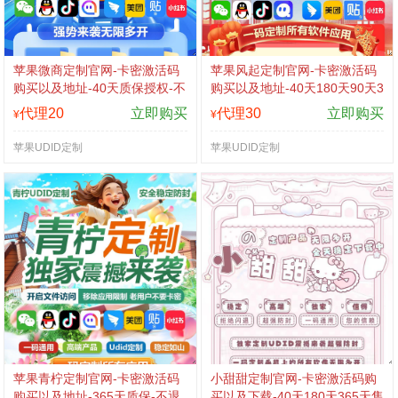
苹果微商定制官网-卡密激活码
苹果风起定制官网-卡密激活码
购买以及地址-40天质保授权-不
购买以及地址-40天180天90天3
退换
65天质保授权-不退换
代理20
立即购买
代理30
立即购买
¥
¥
苹果UDID定制
苹果UDID定制
苹果青柠定制官网-卡密激活码
小甜甜定制官网-卡密激活码购
购买以及地址-365天质保-不退
买以及下载-40天180天365天售