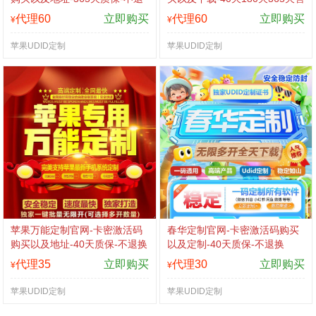
换
后版-不退换
代理60
立即购买
代理60
立即购买
¥
¥
苹果UDID定制
苹果UDID定制
苹果万能定制官网-卡密激活码
春华定制官网-卡密激活码购买
购买以及地址-40天质保-不退换
以及定制-40天质保-不退换
代理35
立即购买
代理30
立即购买
¥
¥
苹果UDID定制
苹果UDID定制