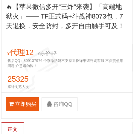
🔥【苹果微信多开“王炸”来袭】「高端地
狱火」—— TF正式码+斗战神8073包，7
天退换，安全防封，多开自由触手可及！
代理12
原价17
¥
¥
售后QQ：809137976 个别激活码不支持退换详细请咨询客服 不负责使用
问题 介意请勿购！
25325
累计浏览人次
立即购买
咨询QQ
正文