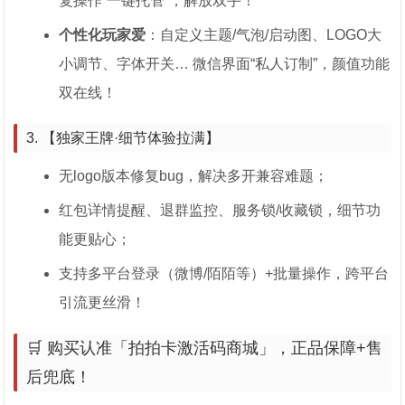
复操作“一键托管”，解放双手！
个性化玩家爱
：自定义主题/气泡/启动图、LOGO大
小调节、字体开关… 微信界面“私人订制”，颜值功能
双在线！
3. 【独家王牌·细节体验拉满】
无logo版本修复bug，解决多开兼容难题；
红包详情提醒、退群监控、服务锁/收藏锁，细节功
能更贴心；
支持多平台登录（微博/陌陌等）+批量操作，跨平台
引流更丝滑！
🛒 购买认准「拍拍卡激活码商城」，正品保障+售
后兜底！