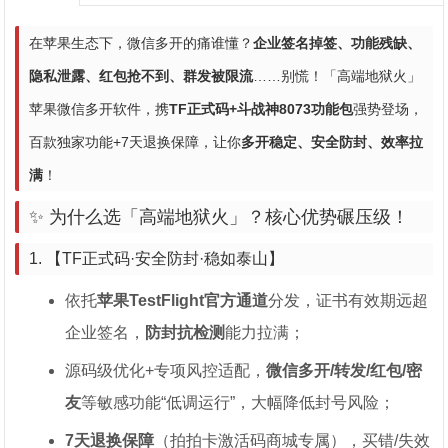
在苹果生态下，微信多开的痛谁懂？
企业签名掉签、功能残缺、
隐私泄露、红包抢不到、群发被限流
……别慌！「高端地狱火」
苹果微信多开软件，携
TF正式码+斗战神8073功能包
强势登场，
百款独家功能+7天退换保障，让你
多开稳定、安全防封、效率拉
满
！
✨ 为什么选「高端地狱火」？核心优势碾压级！
1. 【TF正式码·安全防封·稳如泰山】
依托
苹果TestFlight官方通道
分发，证书有效期远超
企业签名，
防封抗检测
能力拉满；
源码级优化+专项风控适配，
微信多开/转发/红包/密
友
等敏感功能“低调运行”，大幅降低封号风险；
7天退换保障
（拍拍卡激活码商城专属），买错/失效