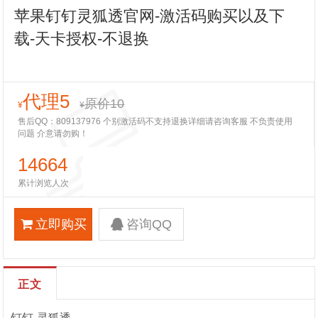
苹果钉钉灵狐透官网-激活码购买以及下
载-天卡授权-不退换
代理5
原价10
¥
¥
售后QQ：809137976 个别激活码不支持退换详细请咨询客服 不负责使用
问题 介意请勿购！
14664
累计浏览人次
立即购买
咨询QQ
正文
钉钉-灵狐透