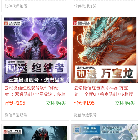
软件代理加盟
软件代理加盟
云端微信红包双号软件“终结
云端微信红包双号神器“万宝
者”：双透防封+全网极速，多档
龙”：全新UI+稳定防封+多档授
授权认准拍拍卡激活码商城
权，认准拍拍卡激活码商城
代理195
立即购买
代理195
立即购买
¥
¥
微信单透双号
微信单透双号