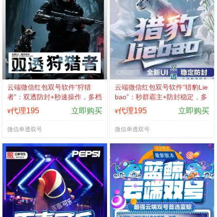
云端微信红包双号软件“狩猎
云端微信红包双号软件“猎豹Lie
者”：双透防封+秒速操作，多档
bao”：秒群霸主+防封稳定，多
授权认准拍拍卡激活码商城
档授权认准拍拍卡激活码商城
代理195
立即购买
代理195
立即购买
¥
¥
微信单透双号
微信单透双号