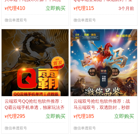
逻辑，顶级防风，激活码认准
玩法支持，天卡授权，激活码
代理410
立即购买
代理115
3个月前
¥
¥
拍拍卡商城
认准拍拍卡商城
微信单透双号
微信单透双号
云端双号QQ抢红包软件推荐：
云端双号抢红包软件推荐：战
Q霸云端手机单透，独家玩法齐
马云端双号，双透防封，秒群
全，稳定防封，激活码认准拍
霸主，激活码认准拍拍卡商城
代理295
立即购买
代理185
立即购买
¥
¥
拍卡商城
微信单透双号
微信单透双号