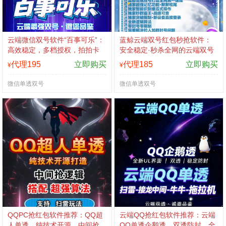
云端微信双号软件“百事可乐”：
蓝鲸云端双号红包秒抢软件：
高效稳定，多档授权，拍拍卡
安全稳定·秒杀全网的云端双号
激活码商城专属
解决方案
代理195
立即购买
代理185
立即购买
¥
¥
微信单透双号
微信单透双号
QQPC抢红包软件推荐：QQ超
云端QQ抢红包软件推荐：云端
人单透，纯技术开源，中间抢
QQ单透企鹅透，双透防封，全