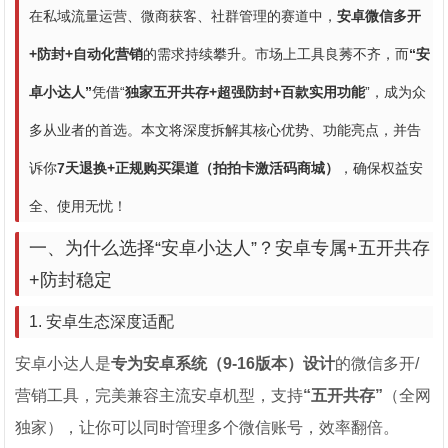
在私域流量运营、微商获客、社群管理的赛道中，
安卓微信多开
+防封+自动化营销
的需求持续攀升。市场上工具良莠不齐，而
“安
卓小达人”
凭借“
独家五开共存+超强防封+百款实用功能
”，成为众
多从业者的首选。本文将深度拆解其核心优势、功能亮点，并告
诉你
7天退换+正规购买渠道（拍拍卡激活码商城）
，确保权益安
全、使用无忧！
一、为什么选择“安卓小达人”？安卓专属+五开共存
+防封稳定
1. 安卓生态深度适配
安卓小达人是
专为安卓系统（9-16版本）设计
的微信多开/
营销工具，完美兼容主流安卓机型，支持
“五开共存”
（全网
独家），让你可以同时管理多个微信账号，效率翻倍。