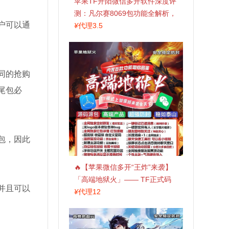
苹果TF开阳微信多开软件深度评
测：凡尔赛8069包功能全解析，
户可以通
TestFlight稳定版上架，激活认准
¥
代理3.5
拍拍卡商城
同的抢购
尾包必
包，因此
🔥【苹果微信多开“王炸”来袭】
「高端地狱火」—— TF正式码
并且可以
+斗战神8073包，7天退换，安全
¥
代理12
防封，多开自由触手可及！