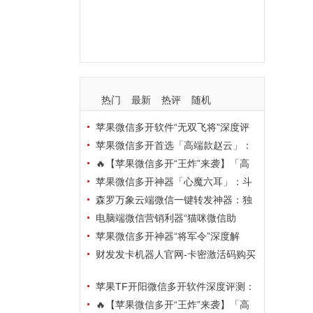
支持
玩法
使用
nbsp
活动码
热门
最新
热评
随机
苹果微信多开软件“无双飞将”深度评
测：TF正式码+7天退换，拍拍卡激活
苹果微信多开首选「高端款赵云」：
码商城正品保障
TF正式码+斗战神8073包，7天退换认
🔥【苹果微信多开“王炸”来袭】「高
准拍拍卡激活码商城
端地狱火」—— TF正式码+斗战神807
苹果微信多开神器「心魔六耳」：斗
3包，7天退换，安全防封，多开自由触
战神8073包+7天退换，认准拍拍卡激
森罗万象云端微信一键转发神器：独
手可及！
活码商城
家源码·安全防封·月卡季卡半年卡年卡
电脑端微信营销利器“猫咪微信助
授权，7天无理由退换！
手”深度评测：7大模块功能全解析，多
苹果微信多开神器“将军令”深度解
卡种授权灵活选
析：8073版本包+TF外侧码，微商营销
财发发卡机器人官网-卡密激活码购买
必备稳定利器
以及下载-天卡月卡季卡年卡授权-不退
苹果TF开阳微信多开软件深度评测：
换
凡尔赛8069包功能全解析，TestFlight
🔥【苹果微信多开“王炸”来袭】「高