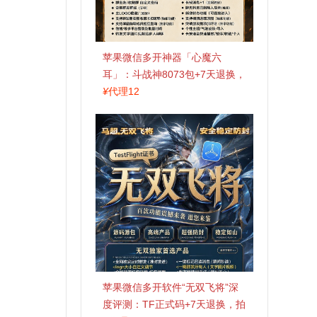
苹果微信多开神器「心魔六
耳」：斗战神8073包+7天退换，
认准拍拍卡激活码商城
¥
代理12
苹果微信多开软件“无双飞将”深
度评测：TF正式码+7天退换，拍