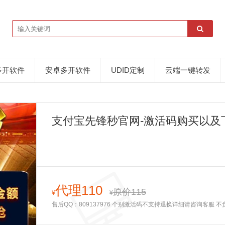
多开软件
安卓多开软件
UDID定制
云端一键转发
支付宝先锋秒官网-激活码购买以及
代理110
原价115
¥
¥
售后QQ：809137976 个别激活码不支持退换详细请咨询客服 