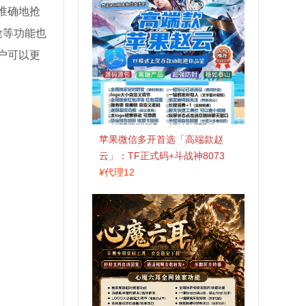
准确地抢
抢等功能也
户可以更
苹果微信多开首选「高端款赵
云」：TF正式码+斗战神8073
包，7天退换认准拍拍卡激活码
¥
代理12
商城