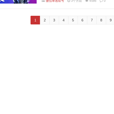
微信单透双号
3个月前
4586
0
1
2
3
4
5
6
7
8
9