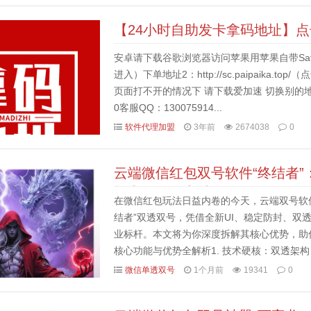
【24小时自助发卡拿码地址】
安卓请下载谷歌浏览器访问苹果用苹果自带Safari浏览器
进入）下单地址2：http://sc.paipaika
页面打不开的情况下 请下载爱加速 切换别的
0客服QQ：130075914...
软件代理加盟
3年前
2674038
0
云端微信红包双号软件“终结者
拍卡激活码商城
在微信红包玩法日益内卷的今天，云端双号软件
结者”双透双号，凭借全新UI、稳定防封、双
业标杆。本文将为你深度拆解其核心优势，助
核心功能与优势全解析1. 技术硬核：双透架构
持“云端+本地”双通道运行，彻底规避微信风控，
微信单透双号
1个月前
19341
0