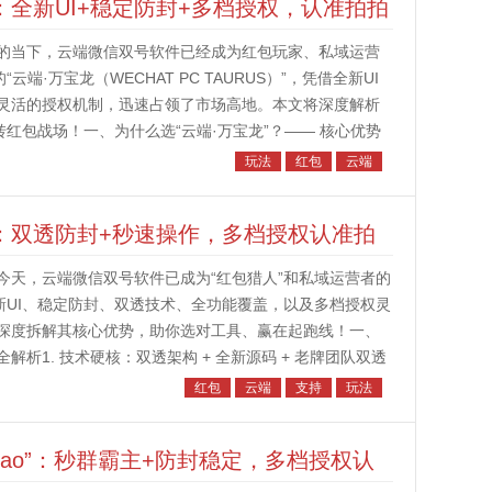
：全新UI+稳定防封+多档授权，认准拍拍
的当下，云端微信双号软件已经成为红包玩家、私域运营
端·万宝龙（WECHAT PC TAURUS）”，凭借全新UI
灵活的授权机制，迅速占领了市场高地。本文将深度解析
红包战场！一、为什么选“云端·万宝龙”？—— 核心优势
防封...
玩法
红包
云端
”：双透防封+秒速操作，多档授权认准拍
今天，云端微信双号软件已成为“红包猎人”和私域运营者的
新UI、稳定防封、双透技术、全功能覆盖，以及多档授权灵
深度拆解其核心优势，助你选对工具、赢在起跑线！一、
解析1. 技术硬核：双透架构 + 全新源码 + 老牌团队双透
运行，彻...
红包
云端
支持
玩法
bao”：秒群霸主+防封稳定，多档授权认