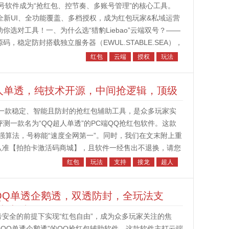
号软件成为“抢红包、控节奏、多账号管理”的核心工具。
器、全新UI、全功能覆盖、多档授权，成为红包玩家&私域运营
你选对工具！一、为什么选“猎豹Liebao”云端双号？——
码，稳定防封搭载独立服务器（EWUL.STABLE.SEA），
红包
云端
授权
玩法
超人单透，纯技术开源，中间抢逻辑，顶级
有一款稳定、智能且防封的抢红包辅助工具，是众多玩家实
测一款名为“QQ超人单透”的PC端QQ抢红包软件。这款
强算法，号称能“速度全网第一”。同时，我们在文末附上重
认准【拍拍卡激活码商城】，且软件一经售出不退换，请您
什么选择“QQ超人单...
红包
玩法
支持
接龙
超人
QQ单透企鹅透，双透防封，全玩法支
卡商城
安全的前提下实现“红包自由”，成为众多玩家关注的焦
QQ单透企鹅透”的QQ抢红包辅助软件。这款软件主打云端