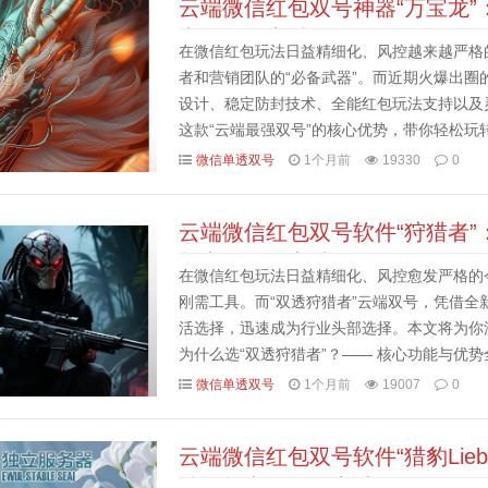
云端微信红包双号神器“万宝龙”
卡激活码商城
在微信红包玩法日益精细化、风控越来越严格
者和营销团队的“必备武器”。而近期火爆出圈的“云
设计、稳定防封技术、全能红包玩法支持以及
这款“云端最强双号”的核心优势，带你轻松玩转
深度拆解1. 视觉与体验双重升级：全新UI，稳定
微信单透双号
1个月前
19330
0
云端微信红包双号软件“狩猎者
拍卡激活码商城
在微信红包玩法日益精细化、风控愈发严格的
刚需工具。而“双透狩猎者”云端双号，凭借全
活选择，迅速成为行业头部选择。本文将为你
为什么选“双透狩猎者”？—— 核心功能与优势全
技术（云端最强双号）：支持“云端+本地”双通道
微信单透双号
1个月前
19007
0
云端微信红包双号软件“猎豹Lie
准拍拍卡激活码商城