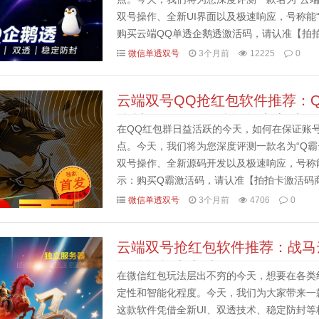
双号操作、全新UI界面以及极速响应，号称能
购买云端QQ单透企鹅透激活码，请认准【拍
仔细核对需求。一、 核心卖点解析：为什么选择
微信单透双号
3个月前
12225
0
云端双号QQ抢红包软件推荐：
防封，激活码认准拍拍卡商城
在QQ红包群日益活跃的今天，如何在保证账号
点。今天，我们将为您深度评测一款名为“Q霸
双号操作、全新源码开发以及极速响应，号称
示：购买Q霸激活码，请认准【拍拍卡激活码
求。一、 核心卖点解析：为什么选择“Q霸云端手
微信单透双号
3个月前
4706
0
云端双号抢红包软件推荐：战马
认准拍拍卡商城
在微信红包玩法层出不穷的今天，想要在各类
定性和智能化程度。今天，我们为大家带来一款
这款软件凭借全新UI、双透技术、稳定防封等