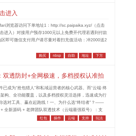
点击进入
访问下单地址1：http://sc.paipaika.xyz/（点击
.top/（点击进入）对接用户预存1000元以上免费开代理若遇到付款
地区即可微信支付用户请尽量对着扫充值活动：冲2000送2
购买
nbsp
自助
地址
下方
”：双透防封+全网极速，多档授权认准拍
已成为“抢包猎人”和私域运营者的核心武器。而“云端·终
透架构、全功能覆盖，以及多档授权灵活选择，迅速成为行
你选对工具、赢在起跑线！一、为什么选“终结者”？——
 + 全新源码 + 老牌团队双透技术（云端最强双号）：支
实现“稳定...
红包
操作
云端
支持
玩法