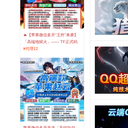
🔥【苹果微信多开“王炸”来袭】
「高端地狱火」—— TF正式码
+斗战神8073包，7天退换，安全
¥
代理12
防封，多开自由触手可及！
苹果微信多开首选「高端款赵