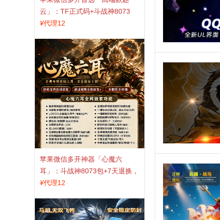
云」：TF正式码+斗战神8073
包，7天退换认准拍拍卡激活码
¥
代理12
商城
苹果微信多开神器「心魔六
耳」：斗战神8073包+7天退换，
认准拍拍卡激活码商城
¥
代理12