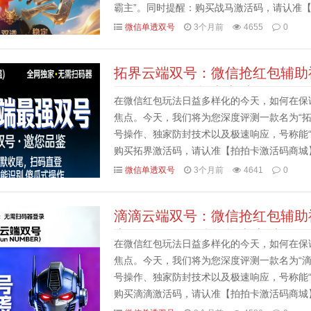
霸主”。同时提醒：购买战马激活码，请认准
买前仔细阅读功能介绍并确认需求。一、 核心定
微信单透双号
3个月前
4655
0
拓界云端双号：微信抢红包辅助
激活码认准拍拍卡商城
在微信红包玩法日益多样化的今天，如何在保
焦点。今天，我们将为您深度评测一款名为“
号操作、独家防封技术以及极速响应，号称能
购买拓界激活码，请认准【拍拍卡激活码商城
求。一、 核心卖点解析：为什么选择“拓界云端双
微信单透双号
3个月前
4641
0
滴滴云端双号：微信抢红包辅助
点，激活码认准拍拍卡商城
在微信红包玩法日益多样化的今天，如何在保
焦点。今天，我们将为您深度评测一款名为“
号操作、独家防封技术以及极速响应，号称能
购买滴滴激活码，请认准【拍拍卡激活码商城
求。一、 核心卖点解析：为什么选择“滴滴云端双