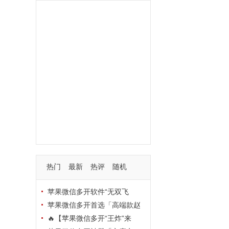
功能
一键
转发
用户
多开
苹果
软件
云端
红包
可以
朋友
安卓
自动
苹果微信一键转发软件
激活
苹果微信多开软件
视频
我们
营销
mp
独家
内容
苹果TF微信多开
账号
如何
支持
玩法
使用
nbsp
活动码
热门
最新
热评
随机
苹果微信多开软件“无双飞
将”深度评测：TF正式码+7天退
苹果微信多开首选「高端款赵
换，拍拍卡激活码商城正品保障
云」：TF正式码+斗战神8073
🔥【苹果微信多开“王炸”来