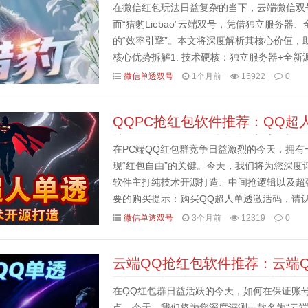
在微信红包玩法日益复杂的当下，云端微信双
而“猎豹Liebao”云端双号，凭借独立服务
的“效率引擎”。本文将深度解析其核心价值，助
核心优势拆解1. 技术硬核：独立服务器+全新源
告别卡顿/掉线，运行稳定性...
微信单透双号
1个月前
15922
0
QQPC抢红包软件推荐：QQ
防风，激活码认准拍拍卡商城
在PC端QQ红包群竞争日益激烈的今天，拥
现“红包自由”的关键。今天，我们将为您深度评
软件主打纯技术开源打造、中间抢逻辑以及超
要的购买提示：购买QQ超人单透激活码，请
在购买前仔细核对需求。一、 核心卖点解析：为
微信单透双号
3个月前
12319
0
云端QQ抢红包软件推荐：云端
持，天卡授权，激活码认准拍拍
在QQ红包群日益活跃的今天，如何在保证账号
点。今天，我们将为您深度评测一款名为“云端