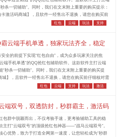
“秒杀一切辅助”。同时，我们在文末附上重要的购买提示：
拍卡激活码商城】，且软件一经售出不退换，请您在购买前
“云端QQ单透企鹅透...
红包
云端
玩法
支持
Q霸云端手机单透，独家玩法齐全，稳定
安全的前提下实现“红包自由”，成为众多玩家关注的焦
云端手机单透”的QQ抢红包辅助软件。这款软件主打云端
能“秒杀一切辅助”。同时，我们在文末附上重要的购买提
商城】，且软件一经售出不退换，请您在购买前仔细核对需
机单透”？“Q霸云端手机...
红包
云端
支持
玩法
激活
云端双号，双透防封，秒群霸主，激活码
红包群中脱颖而出，不仅考验手速，更考验辅助工具的稳
主打“云端双号”的顶级抢红包神器——“战马云端双号”。
核心优势，致力于打造全网第一速度，让您轻松成为“秒群