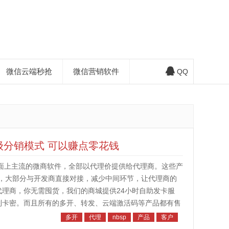
微信云端秒抢
微信营销软件
QQ
级分销模式 可以赚点零花钱
市面上主流的微商软件，全部以代理价提供给代理商。这些产
，大部分与开发商直接对接，减少中间环节，让代理商的
代理商，你无需囤货，我们的商城提供24小时自助发卡服
到卡密。而且所有的多开、转发、云端激活码等产品都有售
我们会将你拉进微信代理群，群...
多开
代理
nbsp
产品
客户