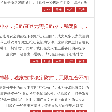
【拍拍卡激活码商城】，且软件一经售出不退换，请您在购
位：云端双号，双透防封，...
红包
云端
软件
玩法
神器，扫码直登无需扫码器，稳定防封，
证账号安全的前提下实现“红包自由”，成为众多玩家关注的
拓界云端双号”的微信抢红包辅助软件。这款软件主打云端双
“秒杀一切辅助”。同时，我们在文末附上重要的购买提示：
】，且软件一经售出不退换，请您在购买前仔细核对需
号”？“拓界云端双号”并...
云端
红包
安卓
玩法
软件
神器，独家技术稳定防封，无限组合不扣
证账号安全的前提下实现“红包自由”，成为众多玩家关注的
滴滴云端双号”的微信抢红包辅助软件。这款软件主打云端双
“秒杀一切辅助”。同时，我们在文末附上重要的购买提示：
】，且软件一经售出不退换，请您在购买前仔细核对需
号”？“滴滴云端双号”并...