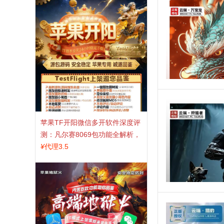
苹果TF开阳微信多开软件深度评
测：凡尔赛8069包功能全解析，
TestFlight稳定版上架，激活认准
¥
代理3.5
拍拍卡商城