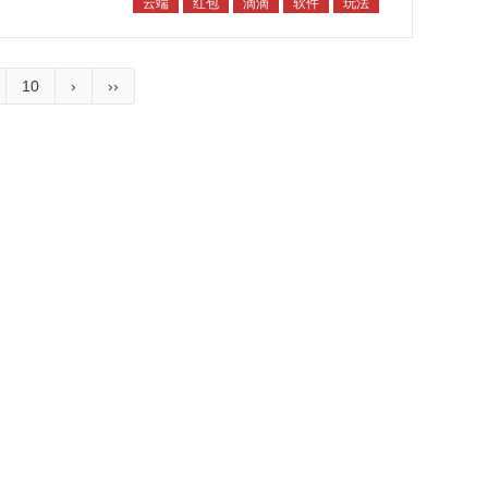
云端
红包
滴滴
软件
玩法
10
›
››