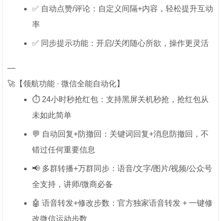
✅ 自动点赞/评论：自定义间隔+内容，轻松提升互动
率
✅ 同步提示功能：开启/关闭随心所欲，操作更灵活
—
🚀【领航功能 · 微信全能自动化】
⏱️ 24小时秒抢红包：支持黑屏关机秒抢，抢红包从
未如此简单
💬 自动回复+防撤回：关键词回复+消息防撤回，不
错过任何重要信息
📢 多群转播+万群同步：语音/文字/图片/视频/公众号
全支持，讲师/微商必备
🤖 语音转发+修改步数：官方独家语音转发 + 一键修
改微信运动步数