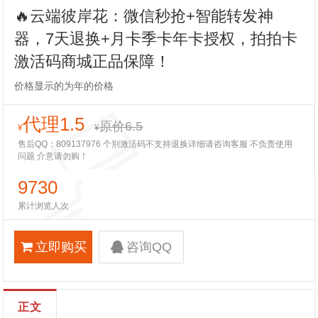
🔥云端彼岸花：微信秒抢+智能转发神
器，7天退换+月卡季卡年卡授权，拍拍卡
激活码商城正品保障！
价格显示的为年的价格
代理1.5
原价6.5
¥
¥
售后QQ：809137976 个别激活码不支持退换详细请咨询客服 不负责使用
问题 介意请勿购！
9730
累计浏览人次
立即购买
咨询QQ
正文