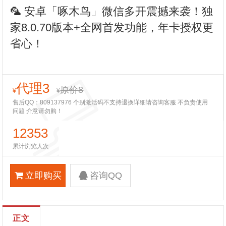
🦜 安卓「啄木鸟」微信多开震撼来袭！独
家8.0.70版本+全网首发功能，年卡授权更
省心！
代理3
原价8
¥
¥
售后QQ：809137976 个别激活码不支持退换详细请咨询客服 不负责使用
问题 介意请勿购！
12353
累计浏览人次
立即购买
咨询QQ
正文