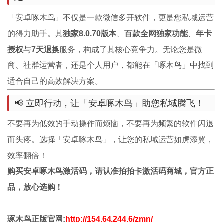
「安卓啄木鸟」不仅是一款微信多开软件，更是您私域运营
的得力助手。其
独家8.0.70版本
、
百款全网独家功能
、
年卡
授权
与
7天退换
服务，构成了其核心竞争力。无论您是微
商、社群运营者，还是个人用户，都能在「啄木鸟」中找到
适合自己的高效解决方案。
📢 立即行动，让「安卓啄木鸟」助您私域腾飞！
不要再为低效的手动操作而烦恼，不要再为频繁的软件闪退
而头疼。选择「安卓啄木鸟」，让您的私域运营如虎添翼，
效率翻倍！
购买安卓啄木鸟激活码，请认准拍拍卡激活码商城，官方正
品，放心选购！
琢木鸟正版官网:
http://154.64.244.6/zmn/