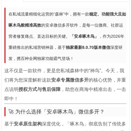
在私域流量精细化运营的“森林”中，拥有一款
稳定、功能强大且如
啄木鸟般精准高效
的安卓微信多开软件，是每一位微商、社群运
营者修复痛点、直达目标的关键。
「安卓啄木鸟」
，作为2026年
重磅推出的私域营销神器，基于
独家最新8.0.70版本微信
深度研
发，携百种全网独家功能霸气登场！
这不仅是一款软件，更是您私域森林中的“神鸟”。今天，我
们将为您深度解析这款
安卓专属微信多开
的核心优势，并重
点说明
授权方式与售后保障
，助您在商海中精准出击，一击
即中！
🚀 为什么选择「安卓啄木鸟」微信多开？
基于
安卓原生架构
深度优化，「啄木鸟」彻底告别了传统多