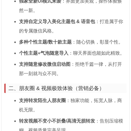
独家全新UI模式来袭
：界面更加美观，操作体验焕
然一新。
支持自定义导入美化主题包 & 语音包
：打造属于你
的专属微信风格。
多种个性主题/数十款主题
：随心切换，彰显个性。
个性主题+气泡随意导入
：聊天界面也能如此精致。
支持随意修改微信启动图
：拒绝千篇一律，从打开
那一刻就与众不同。
二、朋友圈 & 视频极致体验（营销必备）
支持转发陌生人朋友圈
：独家功能，拓宽人脉，商
机无限。
转发视频不变小不折叠/高清无损转发
：告别压缩模
糊，视频质量完美呈现。