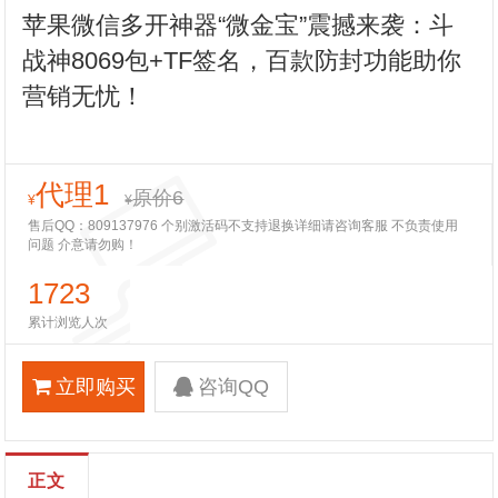
苹果微信多开神器“微金宝”震撼来袭：斗
战神8069包+TF签名，百款防封功能助你
营销无忧！
代理1
原价6
¥
¥
售后QQ：809137976 个别激活码不支持退换详细请咨询客服 不负责使用
问题 介意请勿购！
1723
累计浏览人次
立即购买
咨询QQ
正文