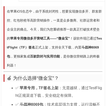
在苹果iOS生态中，由于系统封闭性，想要实现微信多开、群发群
控、红包秒抢等高阶营销操作，一直是众多微商、社群运营者和
企业主的痛点。今天，我们为您重磅推荐一款真正打破技术壁垒
的
苹果专用微信多开营销工具——“微金宝”
！该软件现已通过
Tes
tFlight（TF）签名
正式上架，支持全天下载，内置
斗战神8069
包
，更独家集成
百款防封与实用功能
，是你微信营销路上的终极
利器！
🍎 为什么选择“微金宝”？
✅
苹果专用，TF签名上架
：无需越狱，通过TestFlig
ht正规渠道下载，安全稳定有保障。
✅
斗战神8069包
：技术底层强力支撑，运行流畅不