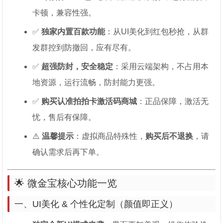
卡顿，兼容性强。
✅
独家内置百款功能
：从UI美化到红包秒抢，从群
发群控到防撤回，应有尽有。
✅
超强防封，安全稳定
：采用云端架构，不占用本
地资源，运行流畅，防封能力更强。
✅
购买认准拍拍卡激活码商城
：正品保障，激活无
忧，售后有保障。
⚠️
温馨提示
：虚拟商品特殊性，
购买后不退换
，请
确认需求后再下单。
🌟 微金宝核心功能一览
一、UI美化 & 个性化定制（颜值即正义）