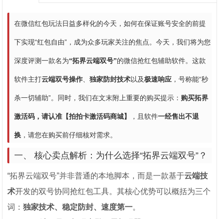
在微信红包玩法日益多样化的今天，如何在保证账号安全的前提
下实现“红包自由”，成为众多玩家关注的焦点。今天，我们将为您
深度评测一款名为
“拓界云端双号”
的微信抢红包辅助软件。这款
软件主打
云端双号操作
、
独家防封技术
以及
极速响应
，号称能“秒
杀一切辅助”。同时，我们在文末附上重要的购买提示：
购买拓界
激活码，请认准【拍拍卡激活码商城】
，且软件
一经售出不退
换
，请您在购买前仔细核对需求。
一、 核心卖点解析：为什么选择“拓界云端双号”？
“拓界云端双号”并非普通的本地脚本，而是一款基于
云端技
术
开发的双号协同抢红包工具。其核心优势可以概括为三个
词：
独家技术、稳定防封、速度第一
。