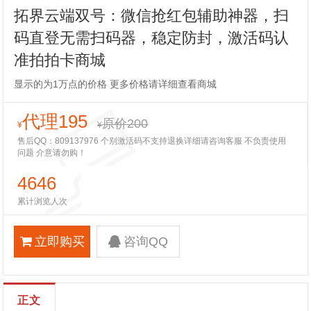
拓界云端双号：微信抢红包辅助神器，扫
码直登无需扫码器，稳定防封，激活码认
准拍拍卡商城
显示的为1万点的价格 更多价格请详细查看商城
代理195
原价200
¥
¥
售后QQ：809137976 个别激活码不支持退换详细请咨询客服 不负责使用
问题 介意请勿购！
4646
累计浏览人次
立即购买
咨询QQ
正文