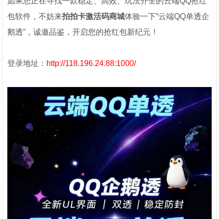
如果您正在寻找一款稳定、高效、玩法齐全的云端QQ抢红
包软件，不妨来
拍拍卡激活码商城
体验一下“云端QQ单透企
鹅透”，诚邀品鉴，开启您的抢红包新纪元！
登录地址：
http://118.196.24.88:1000/