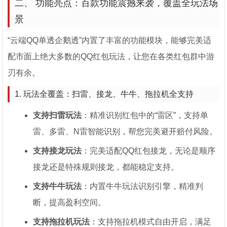
二、 功能亮点：百款功能震撼来袭，覆盖全玩法场
景
“云端QQ单透企鹅透”内置了丰富的功能模块，能够完美适
配市面上绝大多数的QQ红包玩法，让您在各类红包群中游
刃有余。
1. 玩法全覆盖：扫雷、接龙、牛牛、拖拉机全支持
支持扫雷玩法
：精准识别红包中的“雷区”，支持单
雷、多雷、N雷智能识别，帮您完美避开赔付风险。
支持接龙玩法
：完美适配QQ红包接龙，无论是顺序
接龙还是特殊规则接龙，都能稳定支持。
支持牛牛玩法
：内置牛牛玩法识别引擎，精准判
断，提高盈利空间。
支持拖拉机玩法
：支持拖拉机模式自由开启，满足