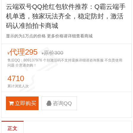
云端双号QQ抢红包软件推荐：Q霸云端手
机单透，独家玩法齐全，稳定防封，激活
码认准拍拍卡商城
显示的为1万点的价格 更多价格请详细查看商城
代理295
原价300
¥
¥
售后QQ：809137976 个别激活码不支持退换详细请咨询客服 不负责使用
问题 介意请勿购！
4710
累计浏览人次
立即购买
咨询QQ
正文