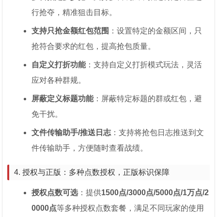
行抢夺，精准狙击目标。
支持只抢金额红包范围
：设置特定的金额区间，只
抢符合要求的红包，提高抢包质量。
自定义打折功能
：支持自定义打折模式玩法，灵活
应对各种群规。
屏蔽定义标题功能
：屏蔽特定标题的群或红包，避
免干扰。
文件传输助手/推送日志
：支持将抢包日志推送到文
件传输助手，方便随时查看战绩。
4. 授权与正版：多种点数授权，正版标识保障
授权点数可选
：提供
1500点/3000点/5000点/1万点/2
0000点
等多种授权点数套餐，满足不同玩家的使用