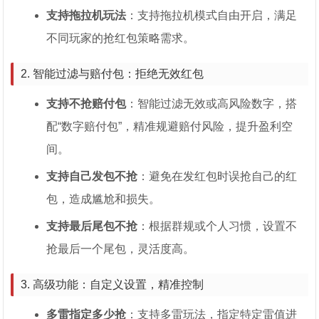
支持拖拉机玩法
：支持拖拉机模式自由开启，满足
不同玩家的抢红包策略需求。
2. 智能过滤与赔付包：拒绝无效红包
支持不抢赔付包
：智能过滤无效或高风险数字，搭
配“数字赔付包”，精准规避赔付风险，提升盈利空
间。
支持自己发包不抢
：避免在发红包时误抢自己的红
包，造成尴尬和损失。
支持最后尾包不抢
：根据群规或个人习惯，设置不
抢最后一个尾包，灵活度高。
3. 高级功能：自定义设置，精准控制
多雷指定多少抢
：支持多雷玩法，指定特定雷值进