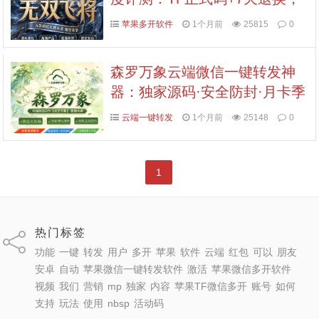
拍拍卡激活码商城正品保障
苹果多开软件
1个月前
25815
0
森罗万象云端微信一键转发神
器：独家源码·安全防封·月卡季
卡半年卡年卡授权，7天无理由
云端一键转发
1个月前
25148
0
退换！
1
热门标签
功能
一键
转发
用户
多开
苹果
软件
云端
红包
可以
朋友
安卓
自动
苹果微信一键转发软件
激活
苹果微信多开软件
视频
我们
营销
mp
独家
内容
苹果TF微信多开
账号
如何
支持
玩法
使用
nbsp
活动码