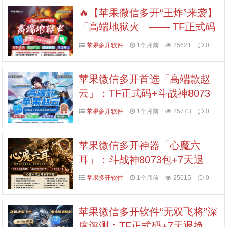
🔥【苹果微信多开“王炸”来袭】
「高端地狱火」—— TF正式码
+斗战神8073包，7天退换，安
苹果多开软件
1个月前
25621
0
全防封，多开自由触手可及！
苹果微信多开首选「高端款赵
云」：TF正式码+斗战神8073
包，7天退换认准拍拍卡激活码
苹果多开软件
1个月前
25773
0
商城
苹果微信多开神器「心魔六
耳」：斗战神8073包+7天退
换，认准拍拍卡激活码商城
苹果多开软件
1个月前
25615
0
苹果微信多开软件“无双飞将”深
度评测：TF正式码+7天退换，