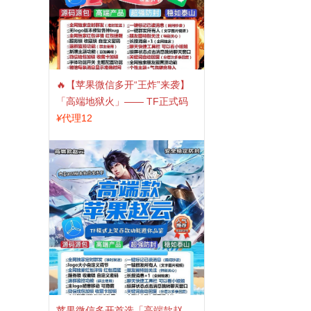
🔥【苹果微信多开“王炸”来袭】
「高端地狱火」—— TF正式码
+斗战神8073包，7天退换，安全
¥
代理12
防封，多开自由触手可及！
苹果微信多开首选「高端款赵