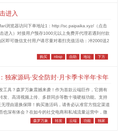
点击进入
访问下单地址1：http://sc.paipaika.xyz/（点击
.top/（点击进入）对接用户预存1000元以上免费开代理若遇到付款
地区即可微信支付用户请尽量对着扫充值活动：冲2000送2
购买
nbsp
自助
地址
下方
：独家源码·安全防封·月卡季卡半年卡年
发工具？森罗万象震撼来袭！作为首款云端巨作，它拥有
转发、高清视频上传、多群同步等数十项硬核功能。支持
天无理由退换保障！购买激活码，请务必认准官方指定渠道
否也深有体会？在如今的社交电商和私域流量运营中，微
效率低下、消息无法高效分发、重要信息...
森罗万象
转发
云端
功能
独家