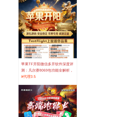
苹果TF开阳微信多开软件深度评
测：凡尔赛8069包功能全解析，
TestFlight稳定版上架，激活认准
¥
代理3.5
拍拍卡商城