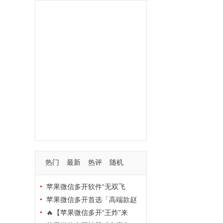
功能
一键
转发
用户
多开
苹果
软件
云端
红包
可以
朋友
安卓
自动
苹果微信一键转发软件
激活
苹果微信多开软件
视频
我们
营销
mp
独家
内容
苹果TF微信多开
账号
如何
支持
玩法
使用
nbsp
活动码
热门
最新
热评
随机
苹果微信多开软件“无双飞
将”深度评测：TF正式码+7天退
苹果微信多开首选「高端款赵
换，拍拍卡激活码商城正品保障
云」：TF正式码+斗战神8073
🔥【苹果微信多开“王炸”来