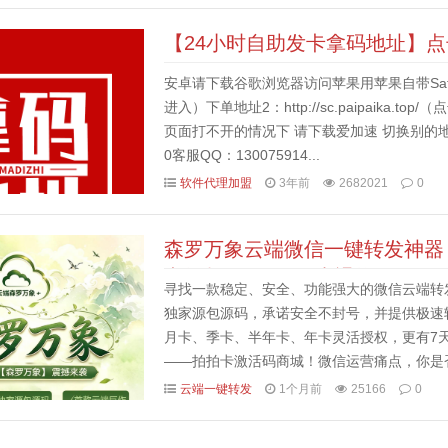
【24小时自助发卡拿码地址】
安卓请下载谷歌浏览器访问苹果用苹果自带Safari浏览器
进入）下单地址2：http://sc.paipaika
页面打不开的情况下 请下载爱加速 切换别的
0客服QQ：130075914...
软件代理加盟
3年前
2682021
0
森罗万象云端微信一键转发神器
卡授权，7天无理由退换！
寻找一款稳定、安全、功能强大的微信云端转
独家源包源码，承诺安全不封号，并提供极速
月卡、季卡、半年卡、年卡灵活授权，更有7
——拍拍卡激活码商城！微信运营痛点，你是
信扮演着无可替代的核心角色。然而，手动操作
云端一键转发
1个月前
25166
0