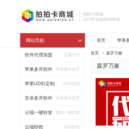
拍拍卡商城
24小时自助发码商城
网站导航
首页
苹果
首页
森罗万象
软件代理加盟
互赢互利
森罗万象
苹果多开软件
苹果微信多开
苹果UDID定制
UDID定制
安卓多开软件
安卓微信多开
云端一键转发
微信一键转发
云端秒抢
自动抢包