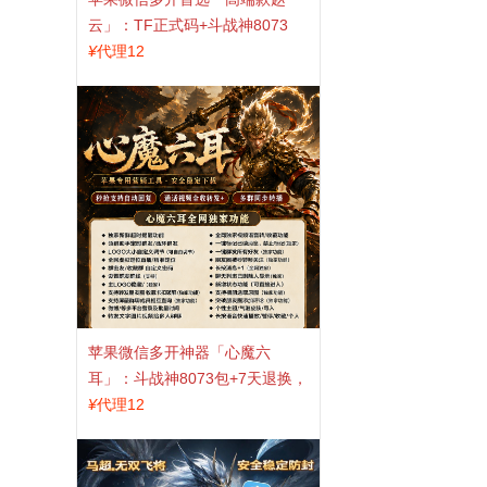
云」：TF正式码+斗战神8073
包，7天退换认准拍拍卡激活码
¥
代理12
商城
苹果微信多开神器「心魔六
耳」：斗战神8073包+7天退换，
认准拍拍卡激活码商城
¥
代理12