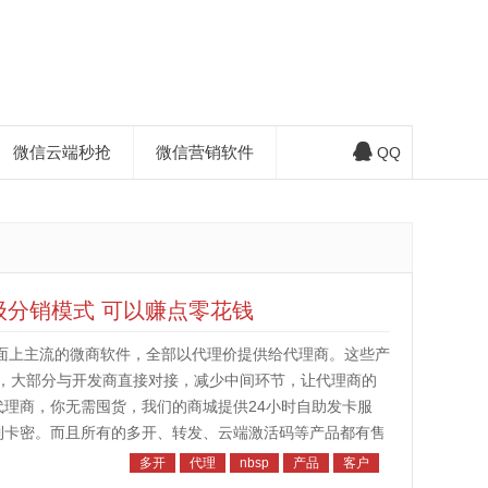
微信云端秒抢
微信营销软件
QQ
级分销模式 可以赚点零花钱
市面上主流的微商软件，全部以代理价提供给代理商。这些产
，大部分与开发商直接对接，减少中间环节，让代理商的
代理商，你无需囤货，我们的商城提供24小时自助发卡服
到卡密。而且所有的多开、转发、云端激活码等产品都有售
我们会将你拉进微信代理群，群...
多开
代理
nbsp
产品
客户