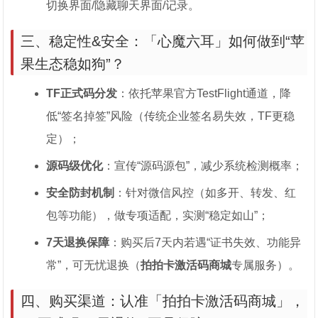
切换界面/隐藏聊天界面/记录。
三、稳定性&安全：「心魔六耳」如何做到“苹
果生态稳如狗”？
TF正式码分发
：依托苹果官方TestFlight通道，降
低“签名掉签”风险（传统企业签名易失效，TF更稳
定）；
源码级优化
：宣传“源码源包”，减少系统检测概率；
安全防封机制
：针对微信风控（如多开、转发、红
包等功能），做专项适配，实测“稳定如山”；
7天退换保障
：购买后7天内若遇“证书失效、功能异
常”，可无忧退换（
拍拍卡激活码商城
专属服务）。
四、购买渠道：认准「拍拍卡激活码商城」，