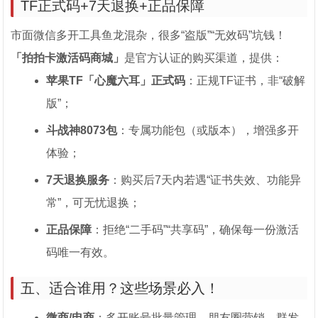
TF正式码+7天退换+正品保障
市面微信多开工具鱼龙混杂，很多“盗版”“无效码”坑钱！
「拍拍卡激活码商城」
是官方认证的购买渠道，提供：
苹果TF「心魔六耳」正式码
：正规TF证书，非“破解
版”；
斗战神8073包
：专属功能包（或版本），增强多开
体验；
7天退换服务
：购买后7天内若遇“证书失效、功能异
常”，可无忧退换；
正品保障
：拒绝“二手码”“共享码”，确保每一份激活
码唯一有效。
五、适合谁用？这些场景必入！
微商/电商
：多开账号批量管理、朋友圈营销、群发