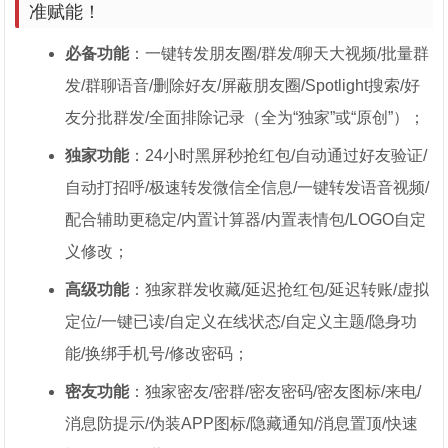
准赋能！
必备功能
：一键转发朋友圈/群发/聊天大视频/批量群
发/群聊语音/删除好友/屏蔽朋友圈/Spotlight搜索/好
友分批群发/全面排除记录（全为“独家”或“原创”）；
独家功能
：24小时黑屏秒抢红包/自动通过好友验证/
自动打招呼/极速转发微信全信息/一键转发语音视频/
配合辅助更稳定/内置计算器/内置表情包/LOGO自定
义修改；
高级功能
：独家群发收藏/延迟抢红包/延迟转账/虚拟
定位/一键已读/自定义在线状态/自定义主题/隐身功
能/换绑手机号/修改密码；
密友功能
：独家密友/密群/密友密码/密友图标/来电/
消息防提示/伪装APP图标/隐藏通知/消息置顶/快速