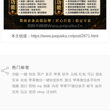
本文链接：https://www.paipaika.cn/post/2871.html
热门标签
功能
一键
转发
用户
多开
苹果
软件
云端
红包
可以
朋友
安卓
自动
苹果微信一键转发软件
激活
苹果微信多开软件
视频
我们
营销
mp
独家
内容
苹果TF微信多开
账号
如何
支持
玩法
使用
nbsp
活动码