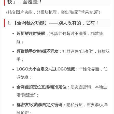
技」，全覆盖！
（结合图片功能，分模块梳理，突出“独家”“苹果专属”）
1. 【全网独家功能】——别人没有的，它有！
超新鲜超时提醒
：消息/红包超时不漏看，精准提
醒；
领群助手定时/循环群发
：社群运营“自动化”，解放双
手；
LOGO大小自定义+主LOGO隐藏
：个性化界面，低
调隐身；
全网虚拟定位直播/精准定位
：朋友圈营销、本地生
活“蹭流量”；
群密友/收藏群自定义密码
：隐私分层，重要群/人单
独加密；