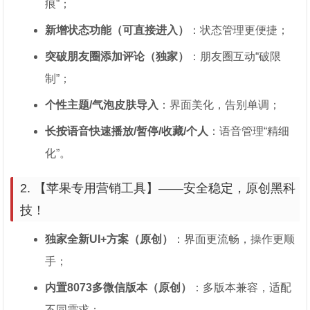
痕”；
新增状态功能（可直接进入）
：状态管理更便捷；
突破朋友圈添加评论（独家）
：朋友圈互动“破限
制”；
个性主题/气泡皮肤导入
：界面美化，告别单调；
长按语音快速播放/暂停/收藏/个人
：语音管理“精细
化”。
2. 【苹果专用营销工具】——安全稳定，原创黑科
技！
独家全新UI+方案（原创）
：界面更流畅，操作更顺
手；
内置8073多微信版本（原创）
：多版本兼容，适配
不同需求；