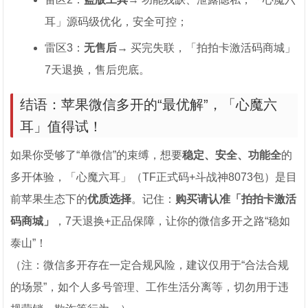
耳」源码级优化，安全可控；
雷区3：
无售后
→ 买完失联，「拍拍卡激活码商城」
7天退换，售后兜底。
结语：苹果微信多开的“最优解”，「心魔六
耳」值得试！
如果你受够了“单微信”的束缚，想要
稳定、安全、功能全
的
多开体验，「心魔六耳」（TF正式码+斗战神8073包）是目
前苹果生态下的
优质选择
。记住：
购买请认准「拍拍卡激活
码商城」
，7天退换+正品保障，让你的微信多开之路“稳如
泰山”！
（注：微信多开存在一定合规风险，建议仅用于“合法合规
的场景”，如个人多号管理、工作生活分离等，切勿用于违