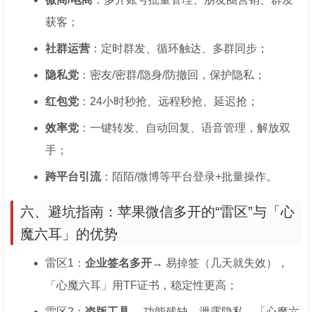
获客；
社群运营
：定时群发、循环触达、多群同步；
隐私党
：密友/密群/隐身/防撤回，保护隐私；
红包党
：24小时秒抢、远程秒抢、延迟抢；
效率党
：一键转发、自动回复、语音管理，解放双
手；
跨平台引流
：陌陌/微博等平台登录+批量操作。
六、避坑指南：苹果微信多开的“雷区”与「心
魔六耳」的优势
雷区1：
企业签名多开
→ 易掉签（几天就失效），
「心魔六耳」用TF证书，稳定性更高；
雷区2：
盗版工具
→ 功能残缺、泄露隐私，「心魔六