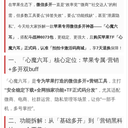
在苹果生态下，
微信多开
一直是“效率党”“微商”“社交达人”的刚
需，但多数工具要么“掉签失效”，要么“功能残缺”，甚至“泄露隐
私”。今天给大家拆解一款
苹果专用微信多开神器——「心魔六
耳」
，搭配
斗战神8073包
，更稳定、更强大，且
购买苹果TF「心
魔六耳」正式码，认准「拍拍卡激活码商城」
，享
7天退换
保障！
一、「心魔六耳」核心定位：苹果专属·营销
+多开双buff
「心魔六耳」是
专为苹果打造的微信多开+营销工具
，主打
“安全稳定下载+全网独家功能+TF正式码分发”
，尤其适配
微商、电商、社群运营、隐私管理等场景，让你“一部手
机，多号掌控”。
二、功能拆解：从「基础多开」到「营销黑科