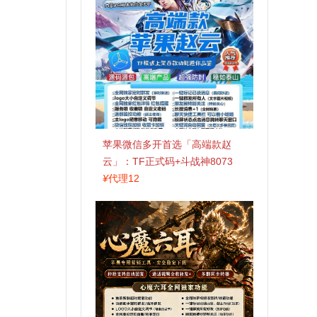
苹果微信多开首选「高端款赵
云」：TF正式码+斗战神8073
包，7天退换认准拍拍卡激活码
¥
代理12
商城