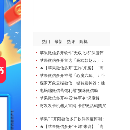
支持
玩法
使用
nbsp
活动码
热门
最新
热评
随机
苹果微信多开软件“无双飞将”深度评
测：TF正式码+7天退换，拍拍卡激活
苹果微信多开首选「高端款赵云」：
码商城正品保障
TF正式码+斗战神8073包，7天退换认
🔥【苹果微信多开“王炸”来袭】「高
准拍拍卡激活码商城
端地狱火」—— TF正式码+斗战神807
苹果微信多开神器「心魔六耳」：斗
3包，7天退换，安全防封，多开自由触
战神8073包+7天退换，认准拍拍卡激
森罗万象云端微信一键转发神器：独
手可及！
活码商城
家源码·安全防封·月卡季卡半年卡年卡
电脑端微信营销利器“猫咪微信助
授权，7天无理由退换！
手”深度评测：7大模块功能全解析，多
苹果微信多开神器“将军令”深度解
卡种授权灵活选
析：8073版本包+TF外侧码，微商营销
财发发卡机器人官网-卡密激活码购买
必备稳定利器
以及下载-天卡月卡季卡年卡授权-不退
苹果TF开阳微信多开软件深度评测：
换
凡尔赛8069包功能全解析，TestFlight
🔥【苹果微信多开“王炸”来袭】「高