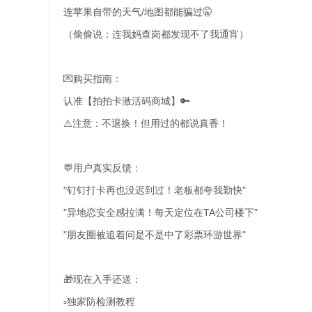
连苹果自带的天气/地图都能骗过🤫
（偷偷说：连我妈查岗都发现不了我通宵）
💌购买指南：
认准【拍拍卡激活码商城】🔑
⚠️注意：不退换！但用过的都说真香！
💬用户真实反馈：
"钉钉打卡再也没迟到过！老板都夸我勤快"
"异地恋安全感拉满！每天定位在TA公司楼下"
"朋友圈被追着问是不是中了彩票环游世界"
🎁现在入手还送：
▫️独家防检测教程