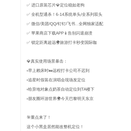
✅ 进口原装芯片💎定位稳如老狗
✅ 全机型通杀！6-14系统单头/全系列双头
✅ 微信/美团/QQ/钉钉/飞书...全网独家适配
✅ 苹果商店下载APP📱告别闪退崩溃
✅ 锁定距离超远🌍旅游打卡秒变国际咖
💎真实使用场景暴击：
▫️早上赖床时🛌远程打卡公司不迟到
▫️追星时假装在演唱会现场发定位
▫️给异地对象点奶茶自动定位到TA楼下
▫️朋友圈环游世界🌍今天巴黎明天东京
🎯重点来了！
这个小黑盒居然能改整机定位！