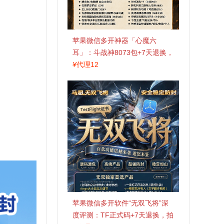
苹果微信多开神器「心魔六
耳」：斗战神8073包+7天退换，
认准拍拍卡激活码商城
¥
代理12
苹果微信多开软件“无双飞将”深
度评测：TF正式码+7天退换，拍