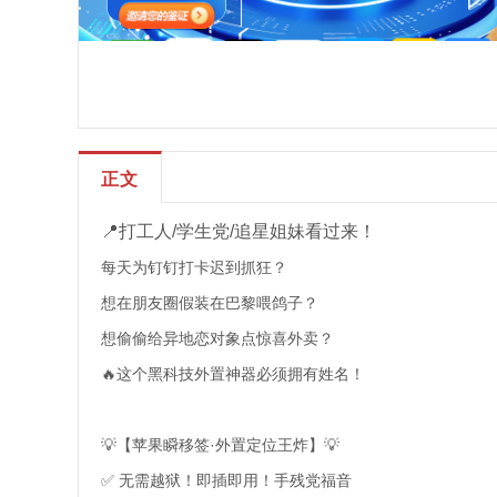
正文
📍打工人/学生党/追星姐妹看过来！
每天为钉钉打卡迟到抓狂？
想在朋友圈假装在巴黎喂鸽子？
想偷偷给异地恋对象点惊喜外卖？
🔥这个黑科技外置神器必须拥有姓名！
💡【苹果瞬移签·外置定位王炸】💡
✅ 无需越狱！即插即用！手残党福音