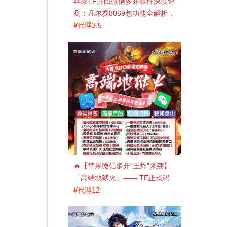
苹果TF开阳微信多开软件深度评
测：凡尔赛8069包功能全解析，
TestFlight稳定版上架，激活认准
¥
代理3.5
拍拍卡商城
🔥【苹果微信多开“王炸”来袭】
「高端地狱火」—— TF正式码
+斗战神8073包，7天退换，安全
¥
代理12
防封，多开自由触手可及！