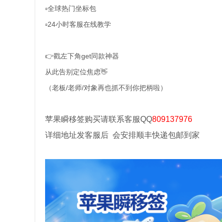
▫️全球热门坐标包
▫️24小时客服在线教学
👉戳左下角get同款神器
从此告别定位焦虑👋
（老板/老师/对象再也抓不到你把柄啦）
苹果瞬移签购买请联系客服QQ
809137976
详细地址发客服后 会安排顺丰快递包邮到家