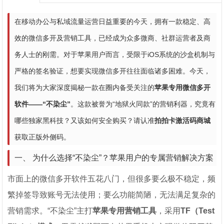
在移动办公与私域流量运营日益重要的今天，拥有一款稳定、高
效的微信多开及营销工具，已经成为众多微商、社群运营者及商
务人士的刚需。对于苹果用户而言，受限于iOS系统的沙盒机制与
严格的签名验证，想要实现微信多开往往面临诸多困难。今天，
我们将为大家深度揭秘一款在圈内备受关注的
苹果专用微信多开
软件——“不染尘”
。这款被誉为“地狱火同款”的营销利器，究竟有
哪些独家黑科技？又该如何安全购买？请认准
拍拍卡激活码商城
获取正版外侧码。
一、 为什么选择“不染尘”？苹果用户的专属营销解决方案
市面上的微信多开软件五花八门，但很多要么极不稳定，频
繁掉签导致账号无法使用；要么功能简陋，无法满足复杂的
营销需求。“不染尘”主打
苹果专用营销工具
，采用
TF（Test