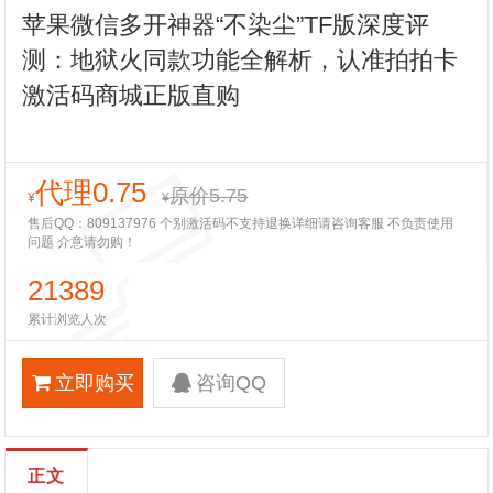
苹果微信多开神器“不染尘”TF版深度评
测：地狱火同款功能全解析，认准拍拍卡
激活码商城正版直购
代理0.75
原价5.75
¥
¥
售后QQ：809137976 个别激活码不支持退换详细请咨询客服 不负责使用
问题 介意请勿购！
21389
累计浏览人次
立即购买
咨询QQ
正文