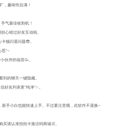
界”，趣味性拉满！
到，手气最佳收割机！
不用担心错过好友互动啦。
心卡顿闪退问题😎。
思”~
小伙伴的福音🥳。
。
人看到的聊天一键隐藏。
信好友列表更“纯净”✨。
，新手小白也能快速上手。不过要注意哦，此软件不退换~
购买请认准拍拍卡激活码商城🛒。