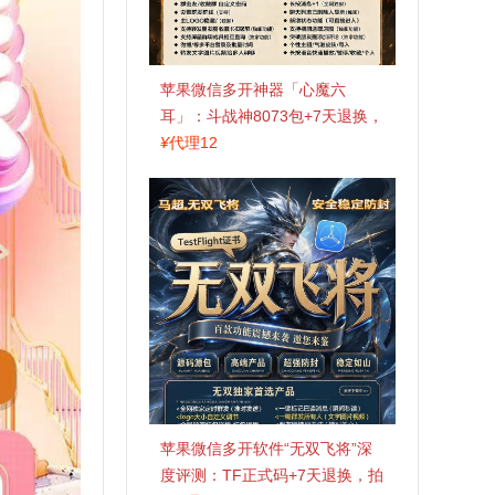
苹果微信多开神器「心魔六
耳」：斗战神8073包+7天退换，
认准拍拍卡激活码商城
¥
代理12
苹果微信多开软件“无双飞将”深
度评测：TF正式码+7天退换，拍