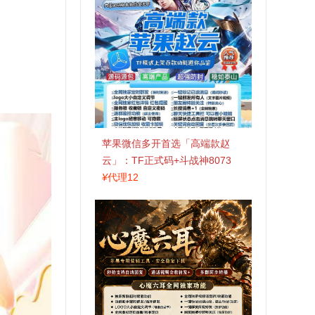
苹果微信多开首选「高端款赵
云」：TF正式码+斗战神8073
包，7天退换认准拍拍卡激活码
¥
代理12
商城