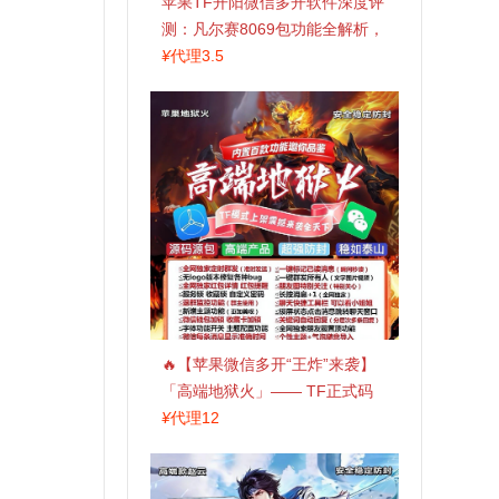
苹果TF开阳微信多开软件深度评
测：凡尔赛8069包功能全解析，
TestFlight稳定版上架，激活认准
¥
代理3.5
拍拍卡商城
🔥【苹果微信多开“王炸”来袭】
「高端地狱火」—— TF正式码
+斗战神8073包，7天退换，安全
¥
代理12
防封，多开自由触手可及！