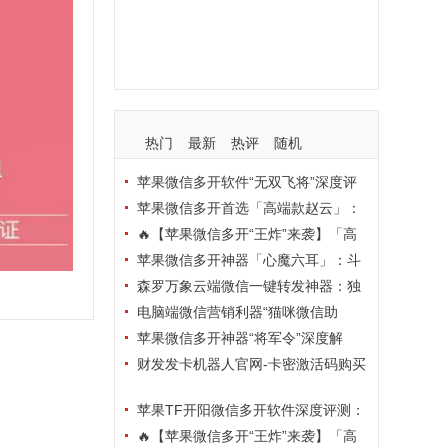
支持
玩法
使用
nbsp
活动码
热门
最新
热评
随机
苹果微信多开软件“无双飞将”深度评
测：TF正式码+7天退换，拍拍卡激活
苹果微信多开首选「高端款赵云」：
码商城正品保障
TF正式码+斗战神8073包，7天退换认
🔥【苹果微信多开“王炸”来袭】「高
准拍拍卡激活码商城
端地狱火」—— TF正式码+斗战神807
苹果微信多开神器「心魔六耳」：斗
3包，7天退换，安全防封，多开自由触
战神8073包+7天退换，认准拍拍卡激
森罗万象云端微信一键转发神器：独
手可及！
活码商城
家源码·安全防封·月卡季卡半年卡年卡
电脑端微信营销利器“猫咪微信助
授权，7天无理由退换！
手”深度评测：7大模块功能全解析，多
苹果微信多开神器“将军令”深度解
卡种授权灵活选
析：8073版本包+TF外侧码，微商营销
财发发卡机器人官网-卡密激活码购买
必备稳定利器
以及下载-天卡月卡季卡年卡授权-不退
苹果TF开阳微信多开软件深度评测：
换
凡尔赛8069包功能全解析，TestFlight
🔥【苹果微信多开“王炸”来袭】「高