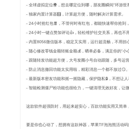
- 全球虚拟定位🌍，想去哪定位到哪，朋友圈瞬间“环游世
- 独家内置计算器🧮，计算超方便，随时解决计算需求。
- 24小时抢红包🧧，不管何时有红包，都能快速帮你抢
- 24小时一键点赞加评论👍，轻松维护社交关系，再也
- 内置8056微信版本，稳定又实用，运行超流畅，不用担
- 随心修改零钱金额转账金额💰，晒单必备，满足你的“小心
- 跟随转发功能超方便，大号发圈小号自动跟随，多号运营
- 防止消息撤回功能太实用啦，精彩消息一个都不放过😏
- 最新版本密友功能和摇一摇隐藏，保护隐私🔒，不想让
- 智能检测僵尸粉功能也很给力，一键清理无效好友，让微
这款软件超强防封，用起来超安心，百款功能实用又简单
要是你也心动了，想拥有这款神器，苹果TF泡泡熊活动码