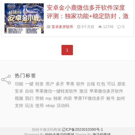
安卓金小鹿微信多开软件深度
评测：独家功能+稳定防封，激
活码认准拍拍卡商城
安卓多开软件
3个月前
12746
0
1
热门标签
功能
一键
转发
用户
多开
苹果
软件
云端
红包
可以
朋友
安卓
自动
苹果微信一键转发软件
激活
苹果微信多开软件
视频
我们
营销
mp
独家
内容
苹果TF微信多开
账号
如何
支持
玩法
使用
nbsp
活动码
拍拍卡激活码商城
辽ICP备2023010390号-1
Powered By
拍拍卡激活码商城
Theme By
激活码商城