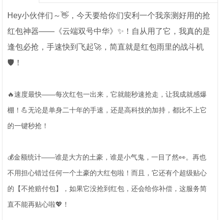
Hey小伙伴们～👋，今天要给你们安利一个我亲测好用的抢
红包神器——《云端双号中华》✨！自从用了它，我真的是
逢包必抢，手速快到飞起🚀，简直就是红包雨里的战斗机
🛡️！
🔥速度最快——每次红包一出来，它就能秒速抢走，让我成就感爆
棚！💪无论是单身二十年的手速，还是高科技的加持，都比不上它
的一键秒抢！
💰金额统计——谁是大方的土豪，谁是小气鬼，一目了然👀。再也
不用担心错过任何一个土豪的大红包啦！而且，它还有个超级贴心
的【不抢赔付包】，如果它没抢到红包，还会给你补偿，这服务简
直不能再贴心啦💖！