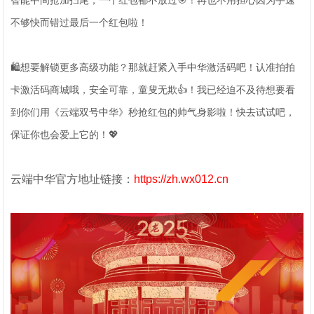
智能中间抢加扫尾，一个红包都不放过🎯！再也不用担心因为手速
不够快而错过最后一个红包啦！
🛍️想要解锁更多高级功能？那就赶紧入手中华激活码吧！认准拍拍
卡激活码商城哦，安全可靠，童叟无欺👍！我已经迫不及待想要看
到你们用《云端双号中华》秒抢红包的帅气身影啦！快去试试吧，
保证你也会爱上它的！💖
云端中华官方地址链接：
https://zh.wx012.cn