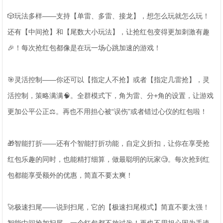
🎲玩法多样——支持【单雷、多雷、接龙】，想怎么玩就怎么玩！
还有【中间抢】和【尾数大小玩法】，让抢红包变得更加刺激有趣
🎉！每次抢红包都像是在玩一场心跳加速的游戏！
🎯灵活控制——你还可以【指定人不抢】或者【指定几雷抢】，灵
活控制，策略满满🧠。全群模式下，角为雷、分+角的设置，让游戏
更加公平公正⚖️。再也不用担心被“误伤”或者错过心仪的红包啦！
🎁智能打折——还有个智能打折功能，自定义折扣，让你在享受抢
红包乐趣的同时，也能精打细算，做最聪明的玩家🧐。每次抢到红
包都能享受额外的优惠，简直不要太爽！
🚀极速扫尾——说到扫尾，它的【极速扫尾模式】简直不要太强！