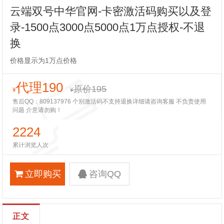
云端双号中华官网-卡密激活码购买以及登
录-1500点3000点5000点1万点授权-不退
换
价格显示为1万点价格
代理190
原价195
¥
¥
售后QQ：809137976 个别激活码不支持退换详细请咨询客服 不负责使用
问题 介意请勿购！
2224
累计浏览人次
立即购买
咨询QQ
正文