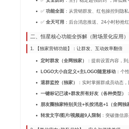
✅
安全防封
：主打“稳定超强防封”，降低账
✅
功能全面
：从营销群发、红包操控到隐私
✅
全天可用
：后台消息推送、24小时秒抢
二、恒星核心功能全拆解（附场景化应用）
1. 【独家营销功能】：让群发、互动效率翻倍
定时群发（全网独家）
：提前设置内容，到
LOGO大小自定义+主LOGO随意移动
：个
退群监控（独家）
：实时掌握群成员动态，
一键标记已读+群发所有好友（各种类型）
朋友圈独家特别关注+长按消息+1（全网独
转发文字/图片/视频超9人限制
：突破微信原