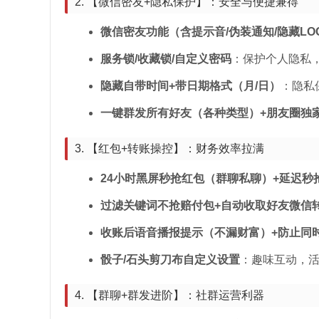
2. 【微信密友+隐私保护】：安全与便捷兼得
微信密友功能（含提示音/伪装通知/隐藏LO
服务锁/收藏锁/自定义密码
：保护个人隐私
隐藏自带时间+带日期格式（月/日）
：隐私
一键群发所有好友（各种类型）+朋友圈独
3. 【红包+转账操控】：财务效率拉满
24小时黑屏秒抢红包（群聊私聊）+延迟秒
过滤关键词不抢赔付包+自动收取好友微信
收账后语音播报提示（不漏财富）+防止同
骰子/石头剪刀布自定义设置
：趣味互动，
4. 【群聊+群发进阶】：社群运营利器