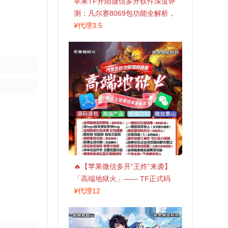
苹果TF开阳微信多开软件深度评
测：凡尔赛8069包功能全解析，
TestFlight稳定版上架，激活认准
¥
代理3.5
拍拍卡商城
🔥【苹果微信多开“王炸”来袭】
「高端地狱火」—— TF正式码
+斗战神8073包，7天退换，安全
¥
代理12
防封，多开自由触手可及！