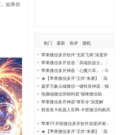
求。如果你
支持
玩法
使用
nbsp
活动码
热门
最新
热评
随机
苹果微信多开软件“无双飞将”深度评
测：TF正式码+7天退换，拍拍卡激活
苹果微信多开首选「高端款赵云」：
码商城正品保障
TF正式码+斗战神8073包，7天退换认
苹果微信多开神器「心魔六耳」：斗
准拍拍卡激活码商城
战神8073包+7天退换，认准拍拍卡激
🔥【苹果微信多开“王炸”来袭】「高
活码商城
端地狱火」—— TF正式码+斗战神807
森罗万象云端微信一键转发神器：独
3包，7天退换，安全防封，多开自由触
家源码·安全防封·月卡季卡半年卡年卡
电脑端微信营销利器“猫咪微信助
手可及！
授权，7天无理由退换！
手”深度评测：7大模块功能全解析，多
苹果微信多开神器“将军令”深度解
卡种授权灵活选
析：8073版本包+TF外侧码，微商营销
财发发卡机器人官网-卡密激活码购买
必备稳定利器
以及下载-天卡月卡季卡年卡授权-不退
苹果TF开阳微信多开软件深度评测：
换
凡尔赛8069包功能全解析，TestFlight
🔥【苹果微信多开“王炸”来袭】「高