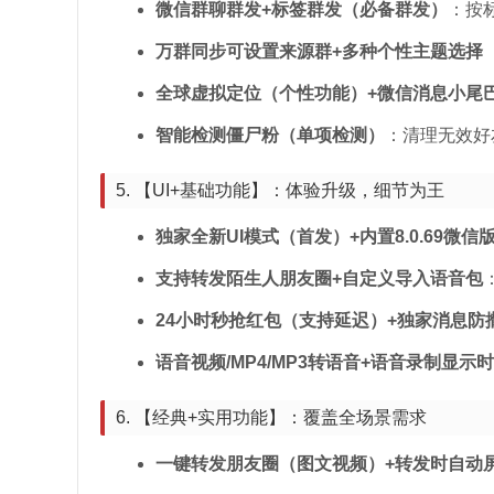
微信群聊群发+标签群发（必备群发）
：按
万群同步可设置来源群+多种个性主题选择
全球虚拟定位（个性功能）+微信消息小尾
智能检测僵尸粉（单项检测）
：清理无效好
5. 【UI+基础功能】：体验升级，细节为王
独家全新UI模式（首发）+内置8.0.69微
支持转发陌生人朋友圈+自定义导入语音包
24小时秒抢红包（支持延迟）+独家消息防
语音视频/MP4/MP3转语音+语音录制显示
6. 【经典+实用功能】：覆盖全场景需求
一键转发朋友圈（图文视频）+转发时自动