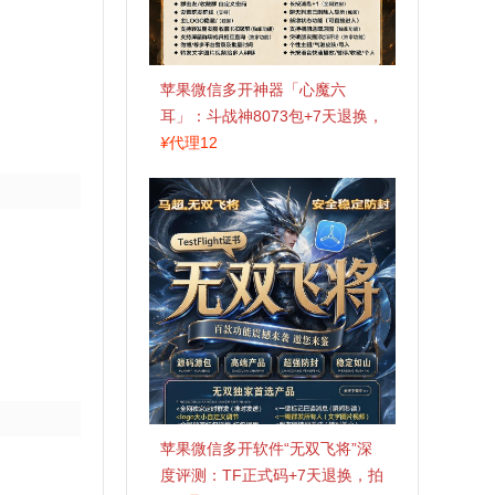
苹果微信多开神器「心魔六
耳」：斗战神8073包+7天退换，
认准拍拍卡激活码商城
¥
代理12
苹果微信多开软件“无双飞将”深
度评测：TF正式码+7天退换，拍