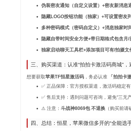
伪装密友通知（自定义设置）+密友新消息
隐藏LOGO按钮功能（独家）+可设置密友
多种密码模式（密码自定义）+消息独家时
隐藏自带时间安全方便+带日期格式包含月/
独家启动聊天工具栏+添加项目可有/拍摄文
三、购买渠道：认准“拍拍卡激活码商城”，
想要获取
苹果TF恒星激活码
，务必认准
「拍拍卡
✅ 正品保障：官方授权渠道，激活码稳定有
✅ 售后支持：遇到问题可咨询，避免“三无产
⚠️ 注意：
斗战神8069包 不退换
（购买前请
四、总结：恒星，苹果微信多开的“全能选手