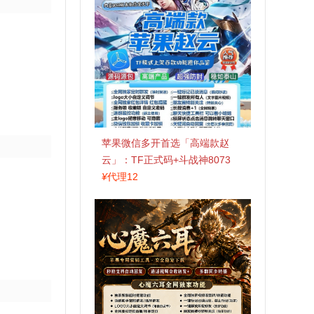
苹果微信多开首选「高端款赵
云」：TF正式码+斗战神8073
包，7天退换认准拍拍卡激活码
¥
代理12
商城