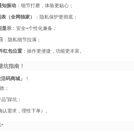
通知振动
：细节打磨，体验更贴心；
列表（全网独家）
：隐私保护更彻底；
间显示
：安全+个性化兼备；
日
：隐私细节拉满；
件红包位置
：操作更便捷，功能更丰富。
避坑指南！
激活码商城」
！
效；
品”踩坑；
确认需求，理性下单）。
”