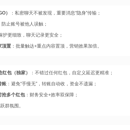
GO）
：私密聊天不被发现，重要消息“隐身”传输；
，防止账号被他人误触；
保护更细致，聊天记录更安全；
家顶置
：批量触达+重点内容置顶，营销效果加倍。
抢红包（独家）
：不错过任何红包，自定义延迟更精准；
转账
：避免“手慢无”，转账自动收，资金不遗漏；
时抢多个红包
：财务安全+效率双保障；
活跃群氛围。