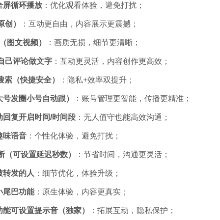
全屏循环播放
：优化观看体验，避免打扰；
原创）
：互动更自由，内容展示更震撼；
频（图文视频）
：画质无损，细节更清晰；
自己评论做文字
：互动更灵活，内容创作更高效；
ht搜索（快捷安全）
：隐私+效率双提升；
大号发圈小号自动跟）
：账号管理更智能，传播更精准；
回复开启时间/时间段
：无人值守也能高效沟通；
趣味语音
：个性化体验，避免打扰；
断（可设置延迟秒数）
：节省时间，沟通更灵活；
被转发的人
：细节优化，体验升级；
小尾巴功能
：原生体验，内容更真实；
功能可设置提示音（独家）
：拓展互动，隐私保护；