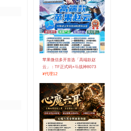
苹果微信多开首选「高端款赵
云」：TF正式码+斗战神8073
包，7天退换认准拍拍卡激活码
¥
代理12
商城