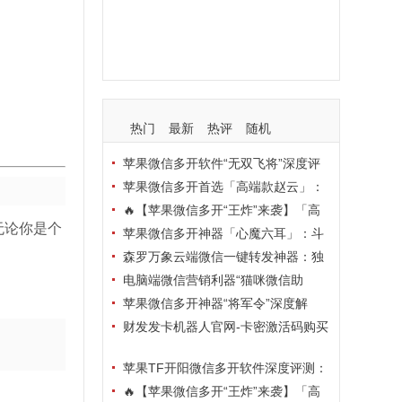
支持
玩法
使用
nbsp
活动码
热门
最新
热评
随机
苹果微信多开软件“无双飞将”深度评
测：TF正式码+7天退换，拍拍卡激活
苹果微信多开首选「高端款赵云」：
码商城正品保障
TF正式码+斗战神8073包，7天退换认
🔥【苹果微信多开“王炸”来袭】「高
无论你是个
准拍拍卡激活码商城
端地狱火」—— TF正式码+斗战神807
苹果微信多开神器「心魔六耳」：斗
3包，7天退换，安全防封，多开自由触
战神8073包+7天退换，认准拍拍卡激
森罗万象云端微信一键转发神器：独
手可及！
活码商城
家源码·安全防封·月卡季卡半年卡年卡
电脑端微信营销利器“猫咪微信助
授权，7天无理由退换！
手”深度评测：7大模块功能全解析，多
苹果微信多开神器“将军令”深度解
卡种授权灵活选
析：8073版本包+TF外侧码，微商营销
财发发卡机器人官网-卡密激活码购买
必备稳定利器
以及下载-天卡月卡季卡年卡授权-不退
苹果TF开阳微信多开软件深度评测：
换
凡尔赛8069包功能全解析，TestFlight
🔥【苹果微信多开“王炸”来袭】「高