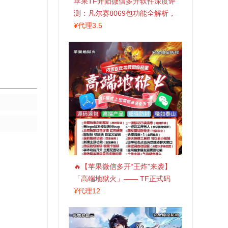
苹果TF开阳微信多开软件深度评
测：凡尔赛8069包功能全解析，
TestFlight稳定版上架，激活认准
¥
代理3.5
拍拍卡商城
🔥【苹果微信多开“王炸”来袭】
「高端地狱火」—— TF正式码
+斗战神8073包，7天退换，安全
¥
代理12
防封，多开自由触手可及！