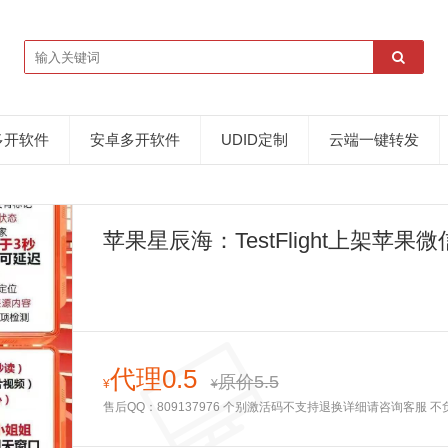
多开软件
安卓多开软件
UDID定制
云端一键转发
苹果星辰海：TestFlight上架
袭！
代理0.5
原价5.5
¥
¥
售后QQ：809137976 个别激活码不支持退换详细请咨询客服 