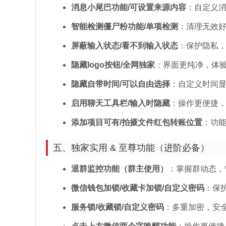
消息小尾巴功能/可设置来源内容
：自定义
智能检测僵尸粉功能/单项检测
：清理无效
屏蔽输入状态/看不到输入状态
：保护隐私
隐藏logo按钮/全网独家
：界面更纯净，体
隐藏自带时间/可以自由选择
：自定义时间
启用聊天工具栏/输入时隐藏
：操作更便捷
添加项目可有/拍摄文件红包转账位置
：功
五、独家实用 & 至尊功能（进阶必备）
退群监控功能（群主使用）
：掌握群动态，
微信钱包加锁/收藏卡加锁/自定义密码
：保
服务锁/收藏锁/自定义密码
：多重加密，安