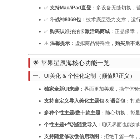
✅
支持Mac/iPad直登
：多设备无缝切换，
✅
斗战神8069包
：技术底层强力支撑，运
✅
购买认准拍拍卡激活码商城
：正品保障，
⚠️
温馨提示
：虚拟商品特殊性，
购买后不退
🌟 苹果星辰海核心功能一览
一、UI美化 & 个性化定制（颜值即正义）
独家全新UI来袭
：界面更加美观，操作体验
支持自定义导入美化主题包 & 语音包
：打
多种个性主题/数十款主题
：随心切换，彰
个性主题+气泡随意导入
：聊天界面也能如
支持随意修改微信启动图
：拒绝千篇一律，