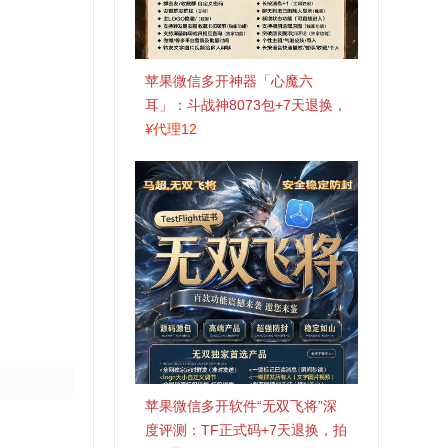
苹果微信多开神器「心魔六
耳」：斗战神8073包+7天退换，
认准拍拍卡激活码商城
¥
代理12
苹果微信多开软件“无双飞将”深
度评测：TF正式码+7天退换，拍