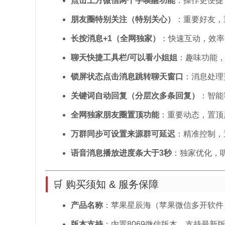
点击上方微信两个字唤醒功能
：操作更便捷
朋友圈特别关注（特别关心）
：重要好友，
长按消息+1（全网独家）
：快速互动，效率
聊天快捷工具栏/可以看小姐姐
：趣味功能
锁屏状态点击消息跳转聊天窗口
：消息处理
关键词自动回复（分层次多条回复）
：智能
全网独家朋友圈置顶功能
：重要动态，置顶
万群同步可设置来源群可延迟
：精准控制，
语音消息播放进度条大于3秒
：独家优化，
🛒 购买须知 & 服务保障
产品名称
：苹果星辰海（苹果微信多开软件
版本支持
：内置8069微信版本，支持最新