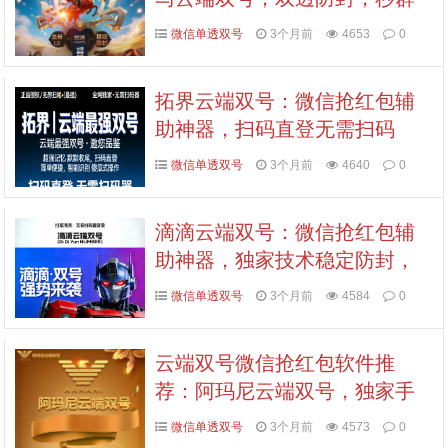
霸主，激活码认准拍拍卡商城
微信单透双号
3个月前
4653
0
拓界云端双号：微信抢红包辅
助神器，扫码直登无需扫码
器，稳定防封，激活码认准拍
微信单透双号
3个月前
4640
0
拍卡商城
滴滴云端双号：微信抢红包辅
助神器，独家技术稳定防封，
无限组合不扣点，激活码认准
微信单透双号
3个月前
4584
0
拍拍卡商城
云端双号微信抢红包软件推
荐：阿玛尼云端双号，独家手
点模式，稳定防封，授权点数
微信单透双号
3个月前
4573
0
可选，认准拍拍卡激活码商城