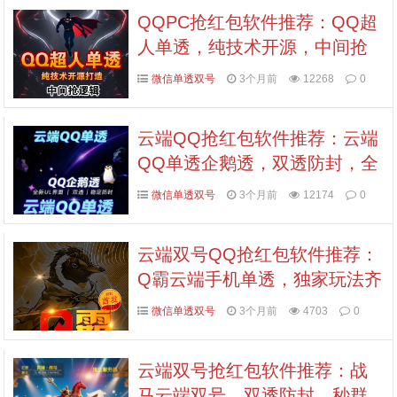
QQPC抢红包软件推荐：QQ超
人单透，纯技术开源，中间抢
逻辑，顶级防风，激活码认准
微信单透双号
3个月前
12268
0
拍拍卡商城
云端QQ抢红包软件推荐：云端
QQ单透企鹅透，双透防封，全
玩法支持，天卡授权，激活码
微信单透双号
3个月前
12174
0
认准拍拍卡商城
云端双号QQ抢红包软件推荐：
Q霸云端手机单透，独家玩法齐
全，稳定防封，激活码认准拍
微信单透双号
3个月前
4703
0
拍卡商城
云端双号抢红包软件推荐：战
马云端双号，双透防封，秒群