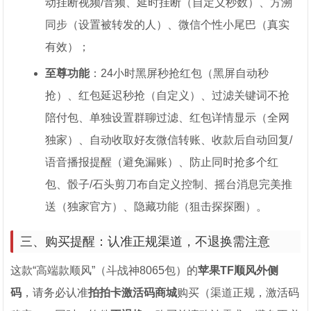
动挂断视频/音频、延时挂断（自定义秒数）、方溯
同步（设置被转发的人）、微信个性小尾巴（真实
有效）；
至尊功能
：24小时黑屏秒抢红包（黑屏自动秒
抢）、红包延迟秒抢（自定义）、过滤关键词不抢
陪付包、单独设置群聊过滤、红包详情显示（全网
独家）、自动收取好友微信转账、收款后自动回复/
语音播报提醒（避免漏账）、防止同时抢多个红
包、骰子/石头剪刀布自定义控制、摇台消息完美推
送（独家官方）、隐藏功能（狙击探探圈）。
三、购买提醒：认准正规渠道，不退换需注意
这款“高端款顺风”（斗战神8065包）的
苹果TF顺风外侧
码
，请务必认准
拍拍卡激活码商城
购买（渠道正规，激活码