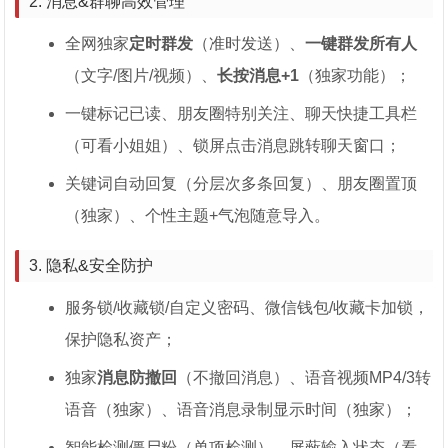
2. 消息&群聊高效管理
全网独家
定时群发
（准时发送）、
一键群发所有人
（文字/图片/视频）、
长按消息+1
（独家功能）；
一键标记已读、朋友圈特别关注、聊天快捷工具栏
（可看小姐姐）、锁屏点击消息跳转聊天窗口；
关键词自动回复（分层次多条回复）、朋友圈置顶
（独家）、个性主题+气泡随意导入。
3. 隐私&安全防护
服务锁/收藏锁/自定义密码、微信钱包/收藏卡加锁，
保护隐私资产；
独家
消息防撤回
（不撤回消息）、语音视频MP4/3转
语音（独家）、语音消息录制显示时间（独家）；
智能检测僵尸粉（单项检测）、屏蔽输入状态（看