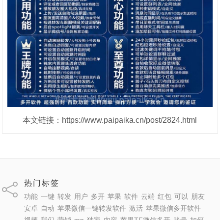
本文链接：https://www.paipaika.cn/post/2824.html
热门标签
功能
一键
转发
用户
多开
苹果
软件
云端
红包
可以
朋友
安卓
自动
苹果微信一键转发软件
激活
苹果微信多开软件
视频
我们
营销
mp
独家
内容
苹果TF微信多开
账号
如何