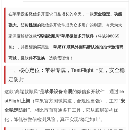
在苹果设备微信多开需求日益增长的今天，一款
安全稳定、功能
强大、防封性强
的微信多开软件成为众多用户的刚需。今天为大
家深度解析这款
“高端款顺风”苹果微信多开软件
（斗战神8065
包），并提醒购买渠道：
苹果TF顺风外侧码请认准拍拍卡激活码
商城
，且软件
不退换
，选购需谨慎！
一、核心定位：苹果专属，TestFlight上架，安全稳
定防封
这款“高端款顺风”是
苹果设备专属
的微信多开软件，通过
Te
stFlight上架
（苹果官方测试渠道，合规性更强），主打
“安
全稳定防封”
。相比市面普通多开工具，它从底层架构优
化，降低被微信检测风险，真正实现“稳定如山”。