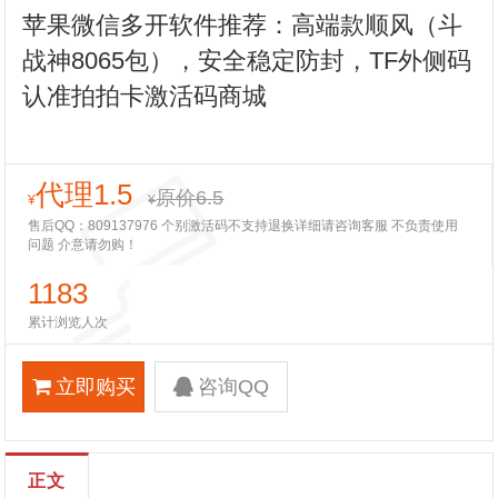
苹果微信多开软件推荐：高端款顺风（斗
战神8065包），安全稳定防封，TF外侧码
认准拍拍卡激活码商城
代理1.5
原价6.5
¥
¥
售后QQ：809137976 个别激活码不支持退换详细请咨询客服 不负责使用
问题 介意请勿购！
1183
累计浏览人次
立即购买
咨询QQ
正文