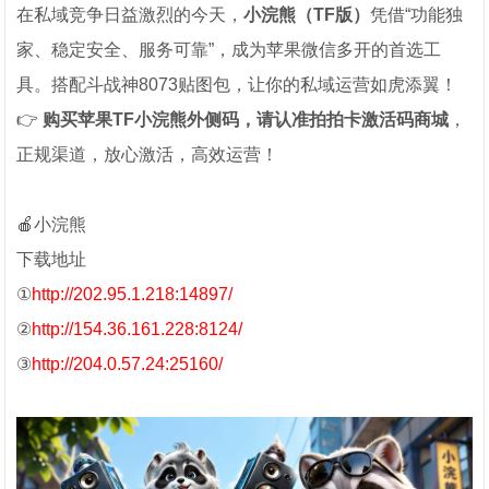
在私域竞争日益激烈的今天，
小浣熊（TF版）
凭借“功能独
家、稳定安全、服务可靠”，成为苹果微信多开的首选工
具。搭配斗战神8073贴图包，让你的私域运营如虎添翼！
👉
购买苹果TF小浣熊外侧码，请认准拍拍卡激活码商城
，
正规渠道，放心激活，高效运营！
🍎小浣熊
下载地址
①
http://202.95.1.218:14897/
②
http://154.36.161.228:8124/
③
http://204.0.57.24:25160/