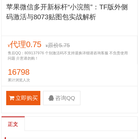
苹果微信多开新标杆“小浣熊”：TF版外侧
码激活与8073贴图包实战解析
代理0.75
原价5.75
¥
¥
售后QQ：809137976 个别激活码不支持退换详细请咨询客服 不负责使用
问题 介意请勿购！
16798
累计浏览人次
立即购买
咨询QQ
正文