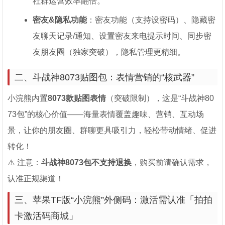
社群运营效率翻倍。
密友&隐私功能
：密友功能（支持设密码）、隐藏密
友聊天记录/通知、设置密友来电提示时间、同步密
友朋友圈（独家突破），隐私管理更精细。
二、斗战神8073贴图包：表情营销的“核武器”
小浣熊内置
8073款贴图表情
（突破限制），这是“斗战神80
73包”的核心价值——海量表情覆盖趣味、营销、互动场
景，让你的朋友圈、群聊更具吸引力，轻松带动情绪、促进
转化！
⚠️ 注意：
斗战神8073包不支持退换
，购买前请确认需求，
认准正规渠道！
三、苹果TF版“小浣熊”外侧码：激活需认准「拍拍
卡激活码商城」