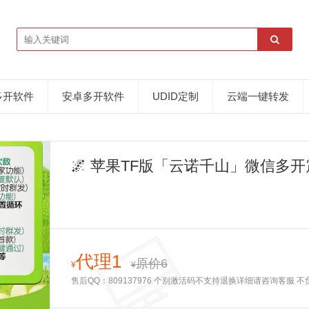
多开软件
安卓多开软件
UDID定制
云端一键转发
🌌 苹果TF版「云诺千山」微信多
域营销的云端巨擘！
代理1
原价6
¥
¥
售后QQ：809137976 个别激活码不支持退换详细请咨询客服 