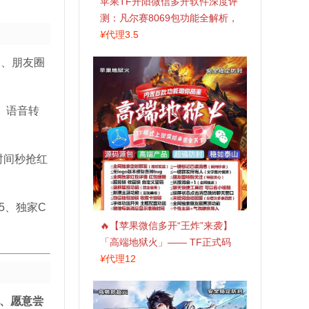
苹果TF开阳微信多开软件深度评
测：凡尔赛8069包功能全解析，
TestFlight稳定版上架，激活认准
¥
代理3.5
拍拍卡商城
）、朋友圈
、语音转
时间秒抢红
5、独家C
🔥【苹果微信多开“王炸”来袭】
「高端地狱火」—— TF正式码
+斗战神8073包，7天退换，安全
¥
代理12
防封，多开自由触手可及！
比、愿意尝