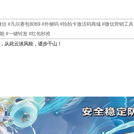
！
信 #凡尔赛包8069 #外侧码 #拍拍卡激活码商城 #微信营销工具 
能 #一键转发 #红包秒抢
销，从此云淡风轻，诺步千山！