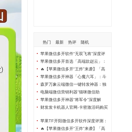
支持
玩法
使用
nbsp
活动码
热门
最新
热评
随机
苹果微信多开软件“无双飞将”深度评
测：TF正式码+7天退换，拍拍卡激活
苹果微信多开首选「高端款赵云」：
码商城正品保障
TF正式码+斗战神8073包，7天退换认
🔥【苹果微信多开“王炸”来袭】「高
准拍拍卡激活码商城
端地狱火」—— TF正式码+斗战神807
苹果微信多开神器「心魔六耳」：斗
3包，7天退换，安全防封，多开自由触
战神8073包+7天退换，认准拍拍卡激
森罗万象云端微信一键转发神器：独
手可及！
活码商城
家源码·安全防封·月卡季卡半年卡年卡
电脑端微信营销利器“猫咪微信助
授权，7天无理由退换！
手”深度评测：7大模块功能全解析，多
苹果微信多开神器“将军令”深度解
卡种授权灵活选
析：8073版本包+TF外侧码，微商营销
财发发卡机器人官网-卡密激活码购买
必备稳定利器
以及下载-天卡月卡季卡年卡授权-不退
苹果TF开阳微信多开软件深度评测：
换
凡尔赛8069包功能全解析，TestFlight
🔥【苹果微信多开“王炸”来袭】「高