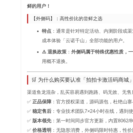
鲜的用户！
【外侧码】：高性价比的尝鲜之选
特点
：通常是针对特定活动、内测阶段或渠
成本体验「云诺千山」全部功能的用户。
⚠️ 退换政策
：
外侧码属于特殊优惠性质，一
用概不退换。
🛒 为什么购买要认准「拍拍卡激活码商城
渠道鱼龙混杂，乱买容易遇到跑路、码无效、无售
✅
正品保障
：官方授权渠道，源码源包，杜绝山寨
✅
稳定售后
：专业技术团队7×24小时在线，遇到
✅
版本领先
：第一时间同步官方更新，内置8062/
✅
价格透明
：无隐形消费，外侧码限时特惠，性价