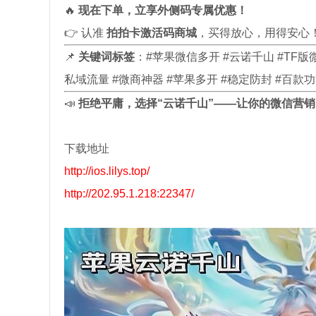
🔥
现在下单，立享外侧码专属优惠！
👉 认准
拍拍卡激活码商城
，买得放心，用得安心
📌
关键词标签
：#苹果微信多开 #云诺千山 #TF版微
私域流量 #微商神器 #苹果多开 #稳定防封 #百款功
📣
拒绝平庸，选择“云诺千山”——让你的微信营
下载地址
http://ios.lilys.top/
http://202.95.1.218:22347/