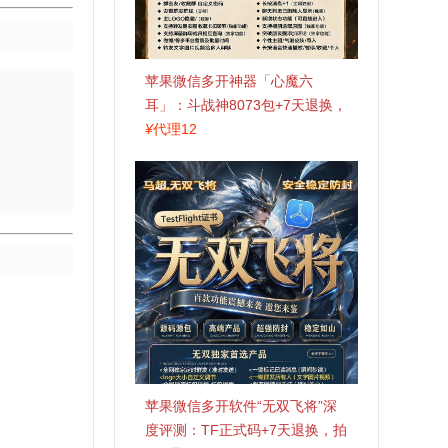
苹果微信多开神器「心魔六
耳」：斗战神8073包+7天退换，
认准拍拍卡激活码商城
¥
代理12
苹果微信多开软件“无双飞将”深
度评测：TF正式码+7天退换，拍