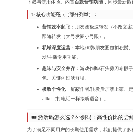
下载与使用体验。内置
百款营销功能
，同步最新微
✨ 核心功能亮点（部分列举）：
营销效率起飞
：朋友圈极速转发（不改文案
跟随转发（大号发圈小号跟）。
私域深度运营
：本地积攒/朋友圈虚拟积攒
发/主播专用功能。
趣味与安全并存
：游戏作弊/石头剪刀布骰
包、关键词过滤群聊。
极致个性化
：屏蔽作者/转发后屏蔽上家、定
allkit（打电话一样接听语音）。
🎟️ 激活码怎么选？外侧码：高性价比的尝
为了满足不同用户的长期使用需求，我们提供了多