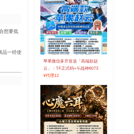
合想要低
商品一经使
苹果微信多开首选「高端款赵
云」：TF正式码+斗战神8073
包，7天退换认准拍拍卡激活码
¥
代理12
商城