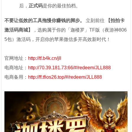
后，
正式码
是你的最佳拍档。
不要让低效的工具拖慢你赚钱的脚步。
立刻前往
【拍拍卡
激活码商城】
，选购属于你的「迦楼罗」TF版（夜游神806
5包）激活码，开启你的苹果微信多开高效新时代！
官网地址：
http://tf.b4k.cn/jll
电商地址：
http://70.39.181.73:66/#/redeem/JLL888
电商备用：
http://ff.tfios26.top/#/redeem/JLL888