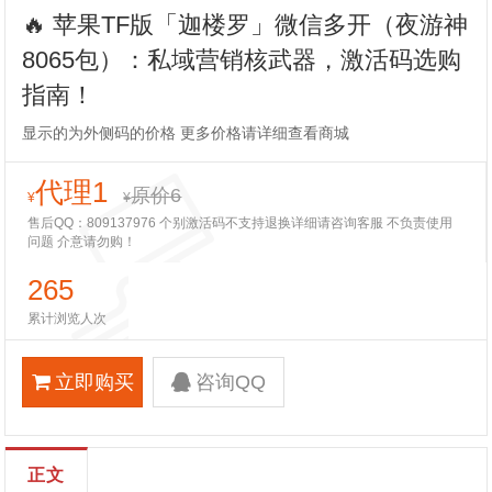
🔥 苹果TF版「迦楼罗」微信多开（夜游神
8065包）：私域营销核武器，激活码选购
指南！
显示的为外侧码的价格 更多价格请详细查看商城
代理1
原价6
¥
¥
售后QQ：809137976 个别激活码不支持退换详细请咨询客服 不负责使用
问题 介意请勿购！
265
累计浏览人次
立即购买
咨询QQ
正文