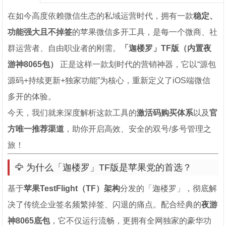
在如今高度依赖微信生态的私域运营时代，拥有一款
稳定、
功能强大且不掉签
的苹果微信多开工具，是每一个微商、社
群运营者、自由职业者的刚需。
「迦楼罗」TF版（内置夜
游神8065包）
正是这样一款划时代的营销神器，它以“源包
源码+持续更新+独家功能”为核心，重新定义了iOS端微信
多开的体验。
今天，我们就来深度解析这款工具的
激活码购买体系
以及
官
方唯一推荐渠道
，助你开启高效、安全的双号/多号管理之
旅！
🦅 为什么「迦楼罗」TF版是苹果党的首选？
基于
苹果TestFlight（TF）架构
分发的「迦楼罗」，彻底解
决了传统企业签名频繁掉签、闪退的痛点。配合经典的
夜游
神8065底包
，它不仅运行流畅，更拥有全网独家的豪华功