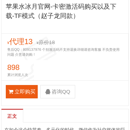
苹果水冰月官网-卡密激活码购买以及下
载-TF模式（赵子龙同款）
代理13
原价18
¥
¥
售后QQ：809137976 个别激活码不支持退换详细请咨询客服 不负责使用
问题 介意请勿购！
898
累计浏览人次
立即购买
咨询QQ
正文
在如今这个快节奏、多元化的时代，微信作为社交媒体的巨