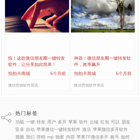
惊！这款微信朋友圈一键转发
神器！微信朋友圈一键转发软
软件，让分享如此简单！
件，效率飙升
拍拍卡商城
5个月前
拍拍卡商城
5个月前
微信营销软件资讯
微信营销软件资讯
热门标签
功能
一键
转发
用户
多开
苹果
软件
云端
红包
可以
朋友
安卓
自动
苹果微信一键转发软件
激活
苹果微信多开软件
视频
我们
营销
mp
独家
内容
苹果TF微信多开
账号
如何