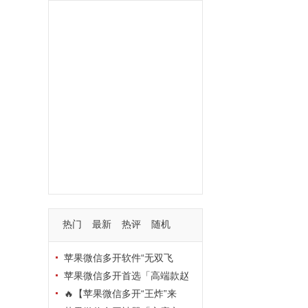
功能
一键
转发
用户
多开
苹果
软件
云端
红包
可以
朋友
安卓
自动
苹果微信一键转发软件
激活
苹果微信多开软件
视频
我们
营销
mp
独家
内容
苹果TF微信多开
账号
如何
支持
玩法
使用
nbsp
活动码
热门
最新
热评
随机
苹果微信多开软件“无双飞
将”深度评测：TF正式码+7天退
苹果微信多开首选「高端款赵
换，拍拍卡激活码商城正品保障
云」：TF正式码+斗战神8073
🔥【苹果微信多开“王炸”来