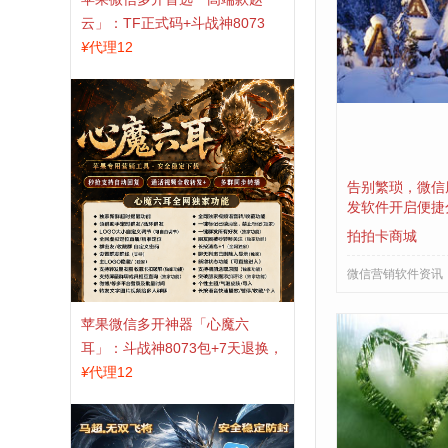
云」：TF正式码+斗战神8073
包，7天退换认准拍拍卡激活码
¥
代理12
商城
告别繁琐，微信
发软件开启便捷
拍拍卡商城
微信营销软件资讯
苹果微信多开神器「心魔六
耳」：斗战神8073包+7天退换，
认准拍拍卡激活码商城
¥
代理12