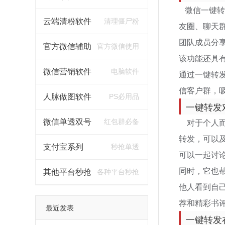
微信一键转
云端清粉软件
清理僵尸粉
友圈、聊天
团队成员分
官方微信辅助
官方微信使用
该功能还具
微信营销软件
电脑软件
通过一键转
信客户群，
人脉做图软件
PS必用品
一键转发
对于个人而
微信单透双号
红包群必备
转发，可以
支付宝系列
秒抢单透
可以一起讨
同时，它也
其他平台秒抢
各种平台秒抢
他人看到自
荐和精彩书
最近发表
一键转发