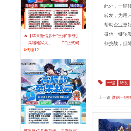
此外，一键
转发，为用
帮助企业更
微信一键转
🔥【苹果微信多开“王炸”来袭】
些挑战，但
「高端地狱火」—— TF正式码
+斗战神8073包，7天退换，安全
¥
代理12
防封，多开自由触手可及！
一键
转发
上一篇
微信一键
苹果微信多开首选「高端款赵