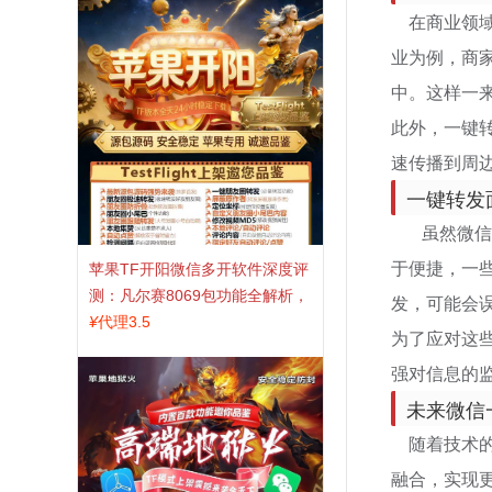
在商业领域
业为例，商
中。这样一
此外，一键
速传播到周
一键转发
虽然微信一
于便捷，一
苹果TF开阳微信多开软件深度评
测：凡尔赛8069包功能全解析，
发，可能会
TestFlight稳定版上架，激活认准
¥
代理3.5
为了应对这
拍拍卡商城
强对信息的
未来微信
随着技术的
融合，实现